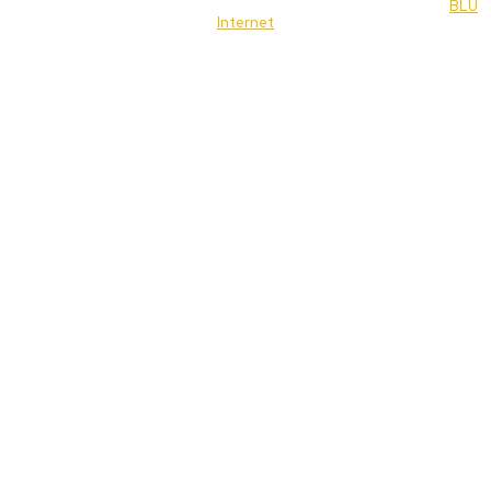
© 2022 Jornal Brasília Notícias Todos os direitos reservados- by
BLU
Internet