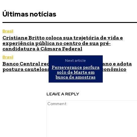
Últimas notícias
Brasil
Cristiane Britto coloca sua trajetória de vida e
experiência pública no centro de sua pré-
candidatura à Câmara Federal
Brasil
Next article
Banco Central reduz Selic para 14% ao ano e adota
Perseverance perfura
postura cautelosa diante do cenário econômico
solo de Marte em
busca de amostras
LEAVE A REPLY