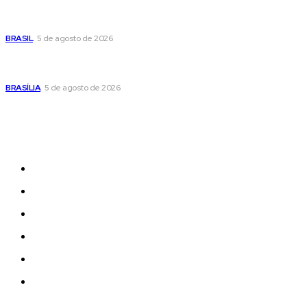
Banco Central reduz Selic para 14% ao ano e adota postura
cautelosa diante do cenário econômico
BRASIL
5 de agosto de 2026
Praça do Relógio, em Taguatinga, receberá unidade móvel
de doação de sangue nesta quinta-feira
BRASÍLIA
5 de agosto de 2026
Sitemap
News
Women
Celebrity
Travel
Food
Music