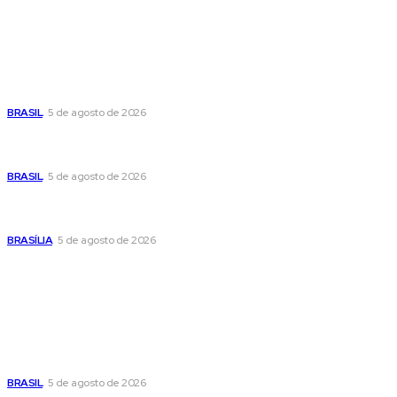
Últimas postagens
Cristiane Britto coloca sua trajetória de vida e experiência
pública no centro de sua pré-candidatura à Câmara Federal
BRASIL
5 de agosto de 2026
Banco Central reduz Selic para 14% ao ano e adota postura
cautelosa diante do cenário econômico
BRASIL
5 de agosto de 2026
Praça do Relógio, em Taguatinga, receberá unidade móvel
de doação de sangue nesta quinta-feira
BRASÍLIA
5 de agosto de 2026
Popular
Cristiane Britto coloca sua trajetória de vida e experiência
pública no centro de sua pré-candidatura à Câmara Federal
BRASIL
5 de agosto de 2026