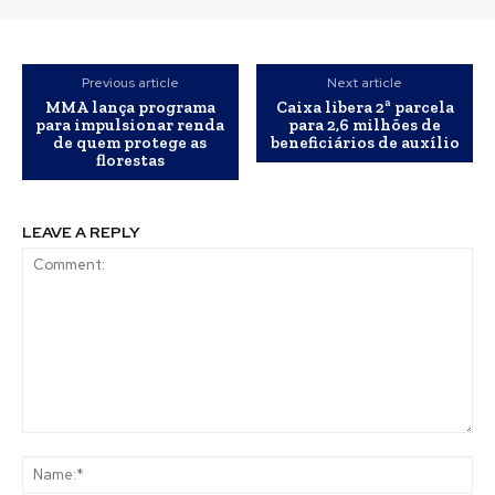
Previous article
Next article
MMA lança programa
Caixa libera 2ª parcela
para impulsionar renda
para 2,6 milhões de
de quem protege as
beneficiários de auxílio
florestas
LEAVE A REPLY
Comment:
Na