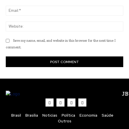
Ema
Web
Save my name, email, and website in this browser for the next time I
comment.
J
Brasil
Brasília
Noticias
Política
Economia
Saúde
Outros