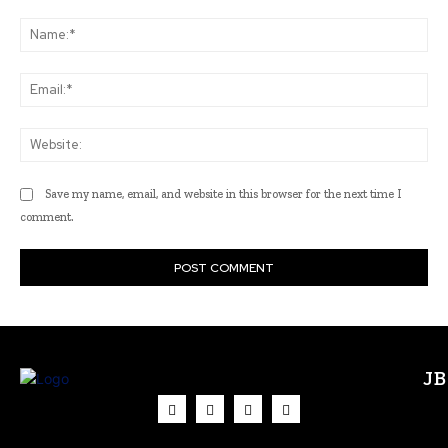
Comment:
Na
Ema
Web
Save my name, email, and website in this browser for the next time I
comment.
J