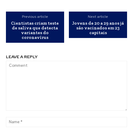
Previous article
Next article
Cientistas criam teste
Jovens de 20 a 29 anos já
de saliva que detecta
são vacinados em 23
variantes do
capitais
coronavírus
LEAVE A REPLY
Comment:
Na