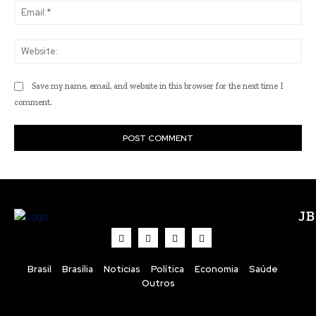
Ema
Web
Save my name, email, and website in this browser for the next time I
comment.
J
Brasil
Brasília
Noticias
Política
Economia
Saúde
Outros