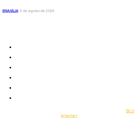
de doação de sangue nesta quinta-feira
BRASÍLIA
5 de agosto de 2026
Sitemap
News
Women
Celebrity
Travel
Food
Music
© 2022 Jornal Brasília Notícias Todos os direitos reservados- by
BLU
Internet