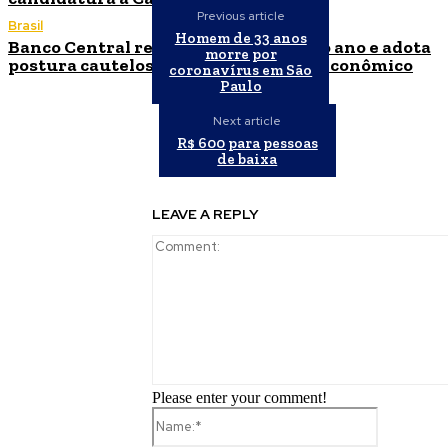
Previous article
Brasil
Homem de 33 anos
Banco Central reduz Selic para 14% ao ano e adota
morre por
postura cautelosa diante do cenário econômico
coronavírus em São
Paulo
Next article
R$ 600 para pessoas
de baixa
LEAVE A REPLY
Please enter your comment!
Name:*