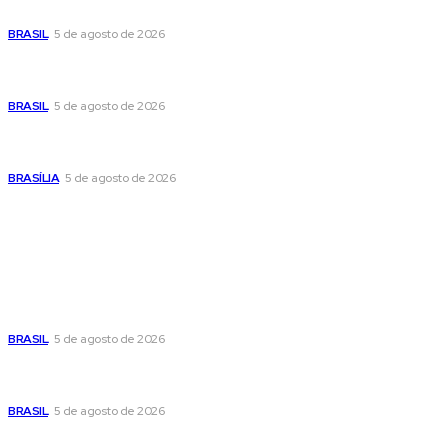
pública no centro de sua pré-candidatura à Câmara Federal
BRASIL
5 de agosto de 2026
Banco Central reduz Selic para 14% ao ano e adota postura
cautelosa diante do cenário econômico
BRASIL
5 de agosto de 2026
Praça do Relógio, em Taguatinga, receberá unidade móvel
de doação de sangue nesta quinta-feira
BRASÍLIA
5 de agosto de 2026
Popular
Cristiane Britto coloca sua trajetória de vida e experiência
pública no centro de sua pré-candidatura à Câmara Federal
BRASIL
5 de agosto de 2026
Banco Central reduz Selic para 14% ao ano e adota postura
cautelosa diante do cenário econômico
BRASIL
5 de agosto de 2026
Praça do Relógio, em Taguatinga, receberá unidade móvel