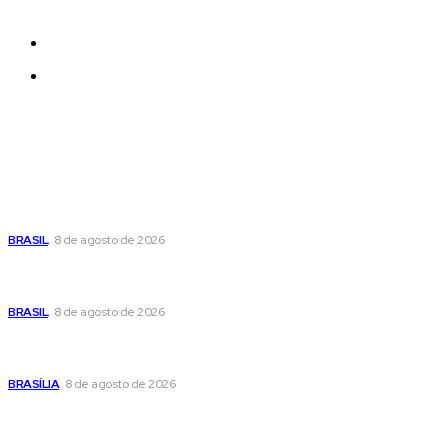
effortlessly with one click.
Quem Somos
Contatos
Últimas postagens
Moraes nega pedido de Bolsonaro pra passar Dia dos Pais
com os filhos
BRASIL
8 de agosto de 2026
Fornecer o CPF da pessoa desaparecida pode ajudar na
busca
BRASIL
8 de agosto de 2026
Confira a programação cultural e turística do DF para este
fim de semana
BRASÍLIA
8 de agosto de 2026