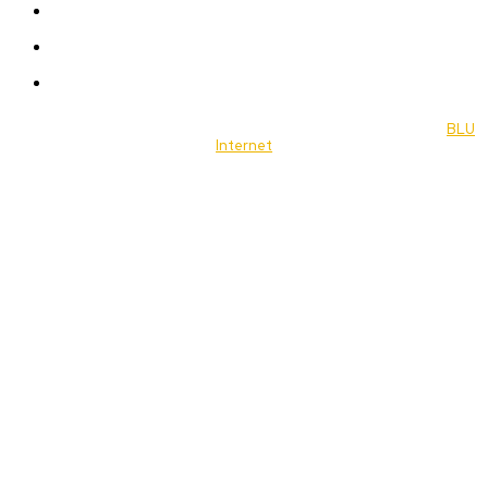
Travel
Food
Music
© 2022 Jornal Brasília Notícias Todos os direitos reservados- by
BLU
Internet