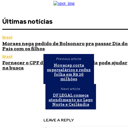
Últimas notícias
Brasil
Moraes nega pedido de Bolsonaro pra passar Dia do
Pais com os filhos
Brasil
Previous article
Fornecer o CPF da pessoa desaparecida pode ajudar
Novacap corta
na busca
supersalários e reduz
folha em R$ 26
milhões
Next article
DF LEGAL começa
atendimento no Lago
Norte e Ceilândia
LEAVE A REPLY