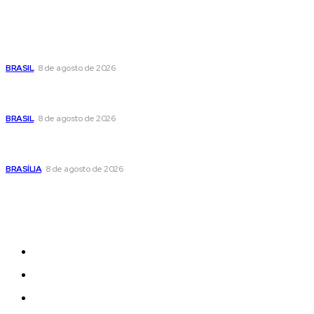
Popular
Moraes nega pedido de Bolsonaro pra passar Dia dos Pais
com os filhos
BRASIL
8 de agosto de 2026
Fornecer o CPF da pessoa desaparecida pode ajudar na
busca
BRASIL
8 de agosto de 2026
Confira a programação cultural e turística do DF para este
fim de semana
BRASÍLIA
8 de agosto de 2026
Sitemap
News
Women
Celebrity