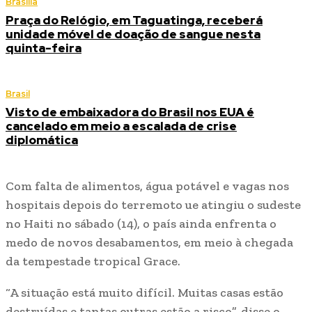
Brasília
Praça do Relógio, em Taguatinga, receberá
unidade móvel de doação de sangue nesta
quinta-feira
Brasil
Visto de embaixadora do Brasil nos EUA é
cancelado em meio a escalada de crise
diplomática
Com falta de alimentos, água potável e vagas nos
hospitais depois do terremoto ue atingiu o sudeste
no Haiti no sábado (14), o país ainda enfrenta o
medo de novos desabamentos, em meio à chegada
da tempestade tropical Grace.
“A situação está muito difícil. Muitas casas estão
destruídas e tantas outras estão a risco”, disse o