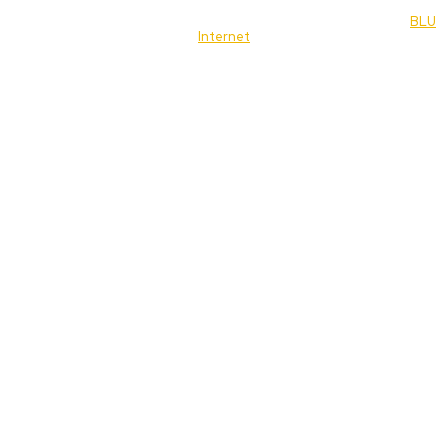
© 2022 Jornal Brasília Notícias Todos os direitos reservados- by
BLU
Internet