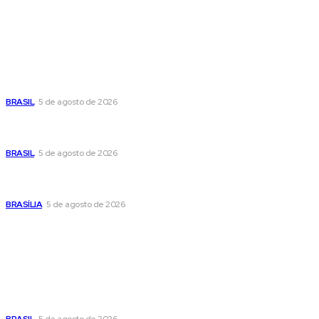
Últimas postagens
Cristiane Britto coloca sua trajetória de vida e experiência
pública no centro de sua pré-candidatura à Câmara Federal
BRASIL
5 de agosto de 2026
Banco Central reduz Selic para 14% ao ano e adota postura
cautelosa diante do cenário econômico
BRASIL
5 de agosto de 2026
Praça do Relógio, em Taguatinga, receberá unidade móvel
de doação de sangue nesta quinta-feira
BRASÍLIA
5 de agosto de 2026
Popular
Cristiane Britto coloca sua trajetória de vida e experiência
pública no centro de sua pré-candidatura à Câmara Federal