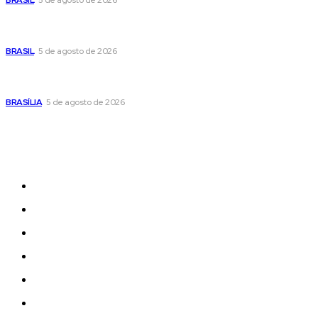
BRASIL
5 de agosto de 2026
Banco Central reduz Selic para 14% ao ano e adota postura
cautelosa diante do cenário econômico
BRASIL
5 de agosto de 2026
Praça do Relógio, em Taguatinga, receberá unidade móvel
de doação de sangue nesta quinta-feira
BRASÍLIA
5 de agosto de 2026
Sitemap
News
Women
Celebrity
Travel
Food
Music