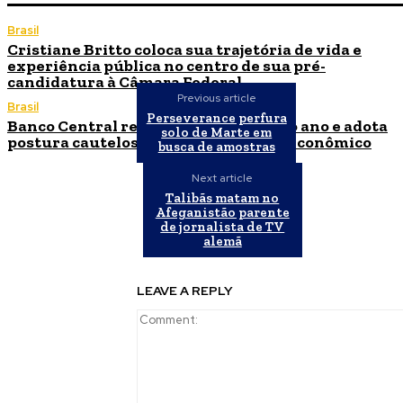
Brasil
Cristiane Britto coloca sua trajetória de vida e
experiência pública no centro de sua pré-
candidatura à Câmara Federal
Previous article
Brasil
Perseverance perfura
Banco Central reduz Selic para 14% ao ano e adota
solo de Marte em
postura cautelosa diante do cenário econômico
busca de amostras
Next article
Talibãs matam no
Afeganistão parente
de jornalista de TV
alemã
LEAVE A REPLY