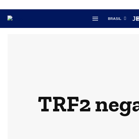
J
BRASIL
B
TRF2 nega