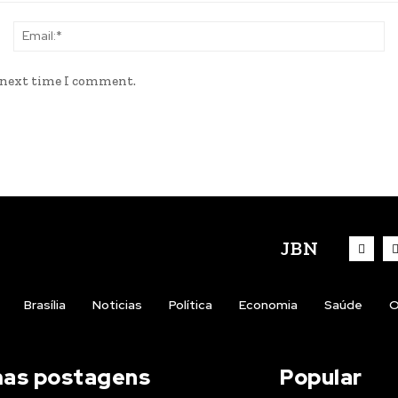
Name:*
Em
e next time I comment.
JBN
Brasília
Noticias
Política
Economia
Saúde
O
mas postagens
Popular