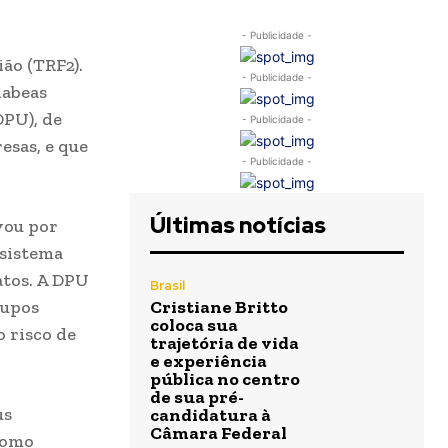
- Publicidade -
ão (TRF2).
- Publicidade -
habeas
DPU), de
- Publicidade -
esas, e que
- Publicidade -
Últimas notícias
vou por
 sistema
atos. A DPU
Brasil
rupos
Cristiane Britto
coloca sua
o risco de
trajetória de vida
e experiência
pública no centro
de sua pré-
us
candidatura à
Câmara Federal
 como