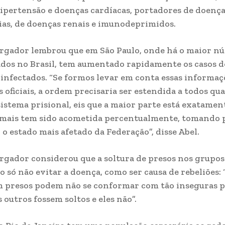
hipertensão e doenças cardíacas, portadores de doenç
ias, de doenças renais e imunodeprimidos.
rgador lembrou que em São Paulo, onde há o maior n
dos no Brasil, tem aumentado rapidamente os casos 
 infectados. “Se formos levar em conta essas informaç
s oficiais, a ordem precisaria ser estendida a todos qu
istema prisional, eis que a maior parte está exatamen
 mais tem sido acometida percentualmente, tomando 
 o estado mais afetado da Federação”, disse Abel.
gador considerou que a soltura de presos nos grupos 
o só não evitar a doença, como ser causa de rebeliões: 
m presos podem não se conformar com tão inseguras 
 outros fossem soltos e eles não”.