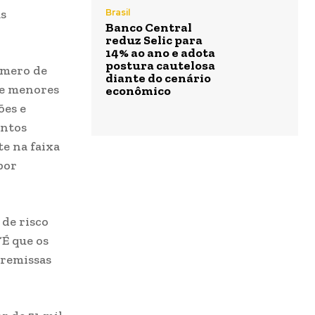
as
Brasil
Banco Central
reduz Selic para
14% ao ano e adota
postura cautelosa
úmero de
diante do cenário
de menores
econômico
ões e
antos
te na faixa
por
de risco
“É que os
premissas