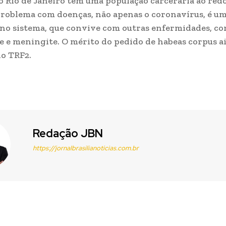
o Rio de Janeiro tem uma população carcerária ao redo
problema com doenças, não apenas o coronavírus, é u
no sistema, que convive com outras enfermidades, c
e e meningite. O mérito do pedido de habeas corpus a
lo TRF2.
Redação JBN
https://jornalbrasilianoticias.com.br