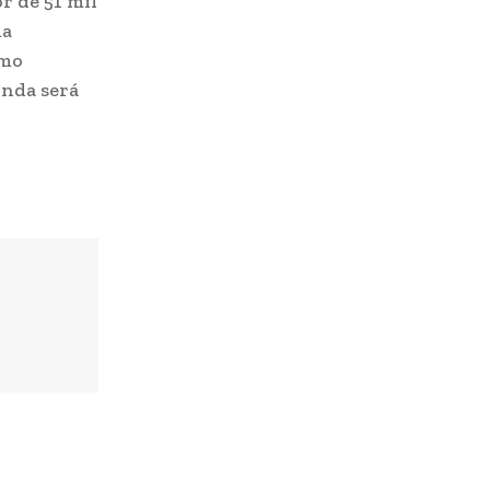
r de 51 mil
ma
omo
inda será