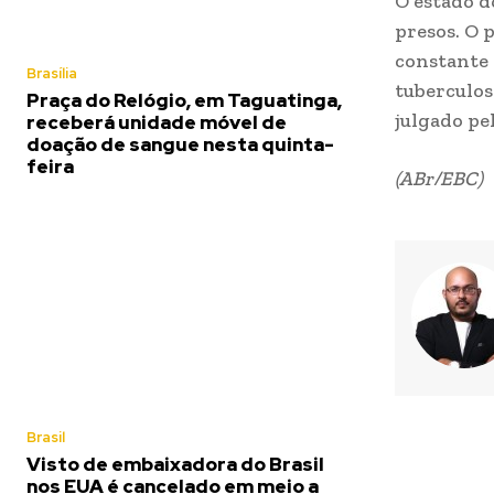
O estado d
presos. O 
constante 
Brasília
tuberculos
Praça do Relógio, em Taguatinga,
julgado pe
receberá unidade móvel de
doação de sangue nesta quinta-
feira
(ABr/EBC)
Brasil
Visto de embaixadora do Brasil
nos EUA é cancelado em meio a