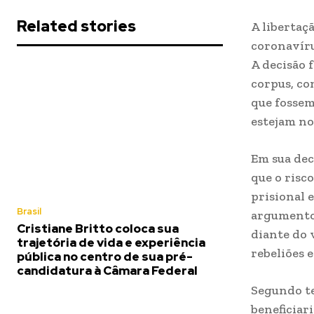
Related stories
A libertaç
coronavíru
A decisão 
corpus, co
que fossem 
estejam no
Em sua dec
que o risc
prisional 
Brasil
argumentou
Cristiane Britto coloca sua
diante do v
trajetória de vida e experiência
rebeliões e
pública no centro de sua pré-
candidatura à Câmara Federal
Segundo te
beneficiar