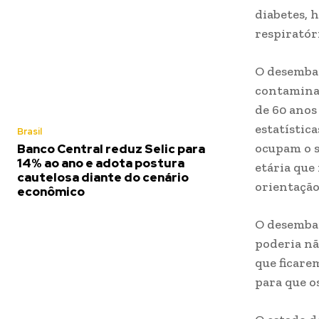
diabetes, 
respiratór
O desemba
contamina
de 60 anos
estatística
Brasil
ocupam o s
Banco Central reduz Selic para
14% ao ano e adota postura
etária que
cautelosa diante do cenário
orientação
econômico
O desembar
poderia nã
que ficare
para que os