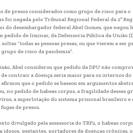
ão de presos considerados como grupo de risco para o
s foi negada pelo Tribunal Regional Federal da 2ª Regi
foi do desembargador federal Abel Gomes, que negou 
m pedido de liminar, da Defensoria Pública da União (
soltas “todas as pessoas presas, ou que vierem a ser pr
 grupo de risco da pandemia”.
isão, Abel considerou que pedido da DPU não compro
o de contrair a doença seria maior para os internos do
e afirmou que o pedido se baseou em argumentos abstr
, no pedido de habeas corpus, a fragilidade desses g
írus, a superlotação do sistema prisional brasileiro e 
 fugas de presos.
xto divulgado pela assessoria do TRF2, o habeas corp
ia idosos, gestantes, portadores de doenças crônicas,