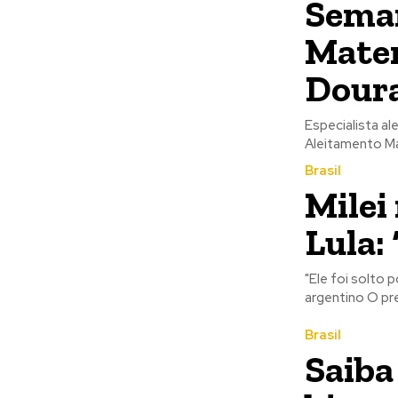
Seman
Mater
Dour
Especialista al
Aleitamento M
Brasil
Milei
Lula:
"Ele foi solto 
argentino O pre
Brasil
Saiba