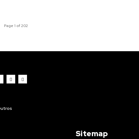
Page 1 of 202
utros
Sitemap