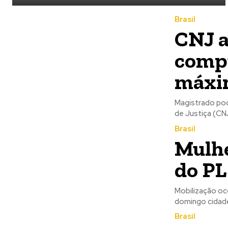
Brasil
CNJ a
compu
máxim
Magistrado po
de Justiça (CNJ
Brasil
Mulhe
do PL
Mobilização oco
domingo cidade
Brasil