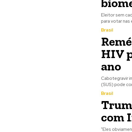
biome
Eleitor sem ca
para votar nas 
Brasil
Reméd
HIV p
ano
Cabotegravir i
(SUS) pode com
Brasil
Trump
com I
"Eles obviamen