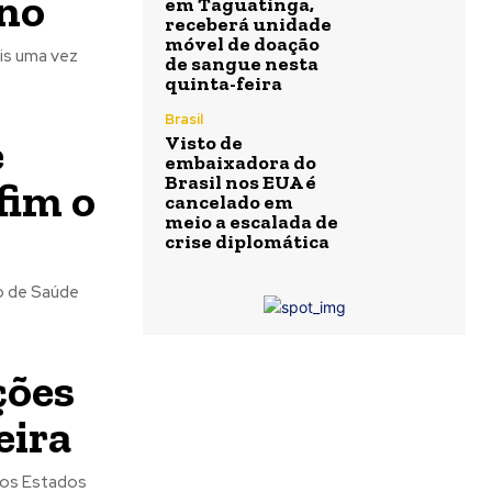
ano
em Taguatinga,
receberá unidade
móvel de doação
is uma vez
de sangue nesta
quinta-feira
Brasil
e
Visto de
embaixadora do
Brasil nos EUA é
fim o
cancelado em
meio a escalada de
crise diplomática
o de Saúde
ções
eira
dos Estados