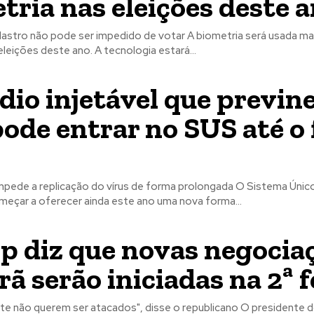
tria nas eleições deste 
dastro não pode ser impedido de votar A biometria será usada ma
eleições deste ano. A tecnologia estará...
io injetável que previn
ode entrar no SUS até o 
mpede a replicação do vírus de forma prolongada O Sistema Únic
eçar a oferecer ainda este ano uma nova forma...
 diz que novas negocia
rã serão iniciadas na 2ª f
te não querem ser atacados", disse o republicano O presidente 