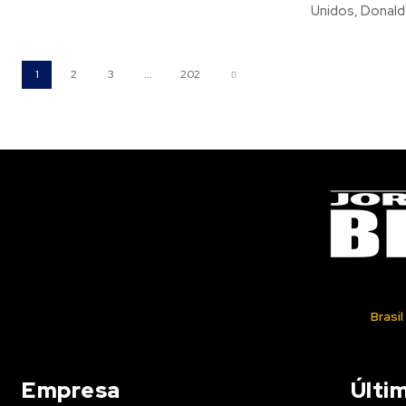
Unidos, Donald
1
2
3
...
202
Brasil
Empresa
Últi