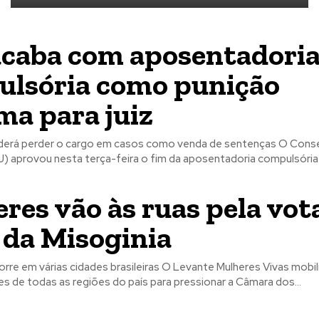
caba com aposentadori
lsória como punição
a para juiz
derá perder o cargo em casos como venda de sentenças O Conse
) aprovou nesta terça-feira o fim da aposentadoria compulsória.
res vão às ruas pela vot
 da Misoginia
rre em várias cidades brasileiras O Levante Mulheres Vivas mobil
s de todas as regiões do país para pressionar a Câmara dos...