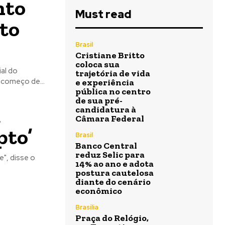
nto
Must read
to
Brasil
Cristiane Britto
coloca sua
ial do
trajetória de vida
começo de...
e experiência
pública no centro
de sua pré-
a
candidatura à
Câmara Federal
pto’
Brasil
Banco Central
reduz Selic para
e", disse o
14% ao ano e adota
postura cautelosa
diante do cenário
econômico
Brasília
Praça do Relógio,