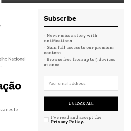
Subscribe
a
- Never miss a story with
notifications
- Gain full access to our premium
content
lho Nacional
- Browse free from up to 5 devices
at once
..
ação
UNLOCK ALL
iza neste
I've read and accept the
Privacy Policy
.