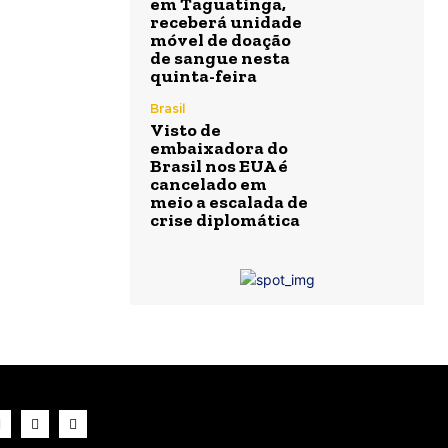
em Taguatinga,
receberá unidade
móvel de doação
de sangue nesta
quinta-feira
Brasil
Visto de
embaixadora do
Brasil nos EUA é
cancelado em
meio a escalada de
crise diplomática