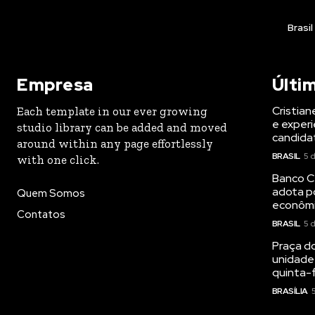
Brasil
Empresa
Últi
Cristian
Each template in our ever growing
e experi
studio library can be added and moved
candida
around within any page effortlessly
BRASIL
5 
with one click.
Banco Ce
adota p
Quem Somos
econôm
Contatos
BRASIL
5 
Praça d
unidade
quinta-f
BRASÍLIA