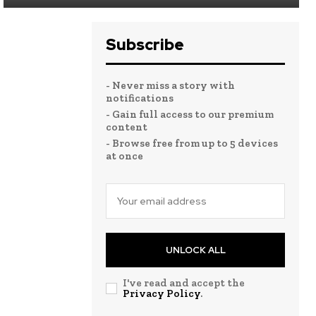
Subscribe
- Never miss a story with
notifications
- Gain full access to our premium
content
- Browse free from up to 5 devices
at once
UNLOCK ALL
I've read and accept the
Privacy Policy
.