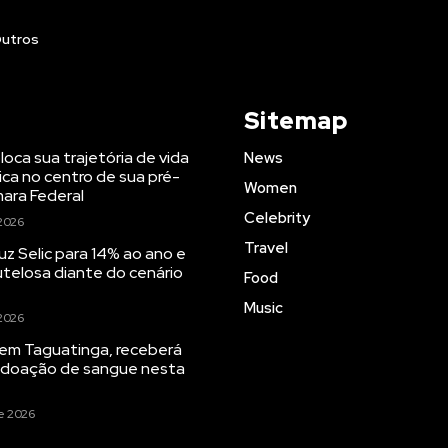
utros
Sitemap
oloca sua trajetória de vida
News
ica no centro de sua pré-
Women
ara Federal
Celebrity
2026
Travel
uz Selic para 14% ao ano e
telosa diante do cenário
Food
Music
2026
 em Taguatinga, receberá
 doação de sangue nesta
e 2026