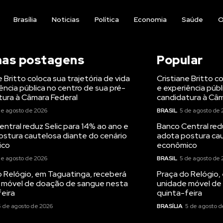
Brasília
Noticias
Política
Economia
Saúde
O
mas postagens
Popular
e Britto coloca sua trajetória de vida
Cristiane Britto c
ência pública no centro de sua pré-
e experiência públ
tura à Câmara Federal
candidatura à Câm
de agosto de 2026
BRASIL
5 de agosto de 
ntral reduz Selic para 14% ao ano e
Banco Central red
ostura cautelosa diante do cenário
adota postura cau
ico
econômico
de agosto de 2026
BRASIL
5 de agosto de 
o Relógio, em Taguatinga, receberá
Praça do Relógio,
 móvel de doação de sangue nesta
unidade móvel de
eira
quinta-feira
5 de agosto de 2026
BRASÍLIA
5 de agosto d