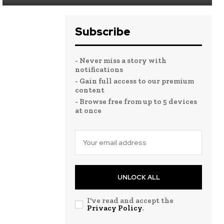
Subscribe
- Never miss a story with
notifications
- Gain full access to our premium
content
- Browse free from up to 5 devices
at once
UNLOCK ALL
I've read and accept the
Privacy Policy
.