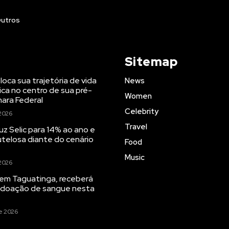
utros
Sitemap
oloca sua trajetória de vida
News
ica no centro de sua pré-
Women
ara Federal
Celebrity
2026
Travel
uz Selic para 14% ao ano e
telosa diante do cenário
Food
Music
2026
 em Taguatinga, receberá
 doação de sangue nesta
e 2026