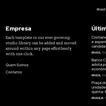
Brasil
Empresa
Últi
Cristian
Each template in our ever growing
e experi
studio library can be added and moved
candida
around within any page effortlessly
BRASIL
5 
with one click.
Banco Ce
adota p
Quem Somos
econôm
Contatos
BRASIL
5 
Praça d
unidade
quinta-f
BRASÍLIA