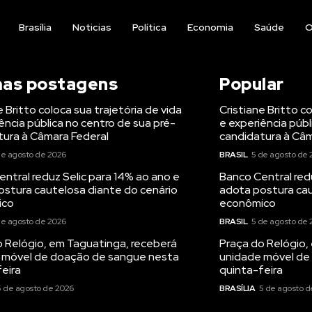
Brasília
Noticias
Política
Economia
Saúde
O
mas postagens
Popular
e Britto coloca sua trajetória de vida
Cristiane Britto c
ência pública no centro de sua pré-
e experiência públ
tura à Câmara Federal
candidatura à Câm
de agosto de 2026
BRASIL
5 de agosto de 
ntral reduz Selic para 14% ao ano e
Banco Central red
ostura cautelosa diante do cenário
adota postura cau
ico
econômico
de agosto de 2026
BRASIL
5 de agosto de 
o Relógio, em Taguatinga, receberá
Praça do Relógio,
 móvel de doação de sangue nesta
unidade móvel de
eira
quinta-feira
5 de agosto de 2026
BRASÍLIA
5 de agosto d