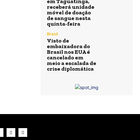
em Taguatinga,
receberá unidade
móvel de doação
de sangue nesta
quinta-feira
Brasil
Visto de
embaixadora do
Brasil nos EUA é
cancelado em
meio a escalada de
crise diplomática