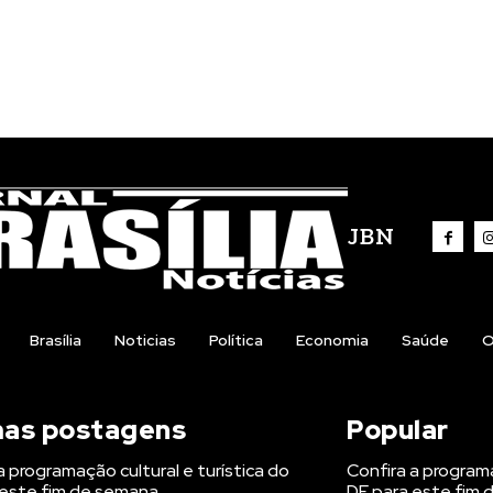
JBN
Brasília
Noticias
Política
Economia
Saúde
O
mas postagens
Popular
a programação cultural e turística do
Confira a programa
 este fim de semana
DF para este fim