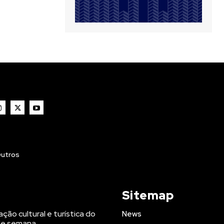
utros
Sitemap
ção cultural e turística do
News
 de semana