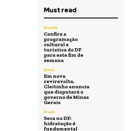
Must read
Brasília
Confira a
programação
cultural e
turística do DF
para este fim de
semana
Brasil
Em nova
reviravolta,
Cleitinho anuncia
que disputará o
governo de Minas
Gerais
Brasil
Seca no DF:
hidratação é
fundamental