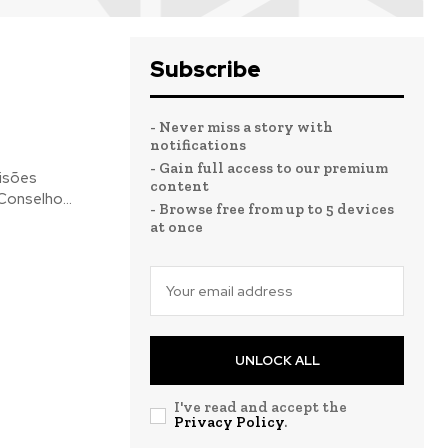
Subscribe
- Never miss a story with
notifications
- Gain full access to our premium
cisões
content
rus. Com respaldo no Conselho...
- Browse free from up to 5 devices
at once
UNLOCK ALL
I've read and accept the
Privacy Policy
.