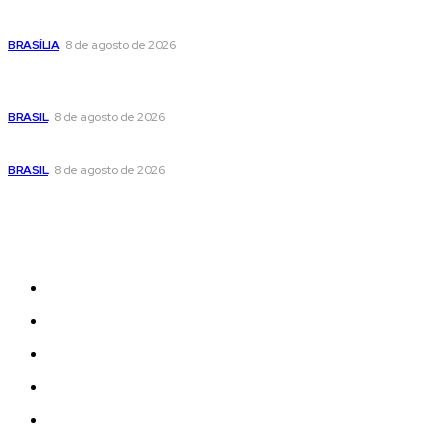
Confira a programação cultural e turística do DF para este
fim de semana
BRASÍLIA
8 de agosto de 2026
Em nova reviravolta, Cleitinho anuncia que disputará o
governo de Minas Gerais
BRASIL
8 de agosto de 2026
Seca no DF: hidratação é fundamental durante o período
BRASIL
8 de agosto de 2026
Sitemap
News
Women
Celebrity
Travel
Food