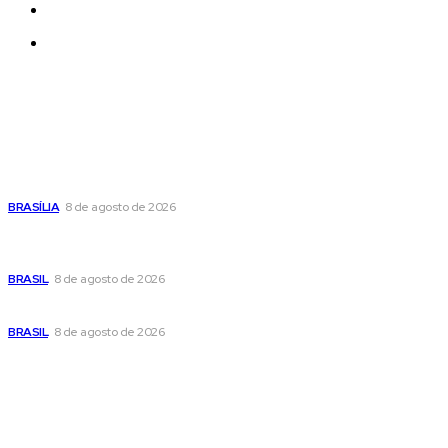
Quem Somos
Contatos
Últimas postagens
Confira a programação cultural e turística do DF para este
fim de semana
BRASÍLIA
8 de agosto de 2026
Em nova reviravolta, Cleitinho anuncia que disputará o
governo de Minas Gerais
BRASIL
8 de agosto de 2026
Seca no DF: hidratação é fundamental durante o período
BRASIL
8 de agosto de 2026
Popular