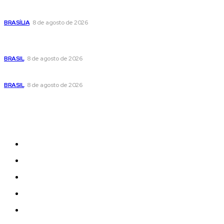
Confira a programação cultural e turística do DF para este
fim de semana
BRASÍLIA
8 de agosto de 2026
Em nova reviravolta, Cleitinho anuncia que disputará o
governo de Minas Gerais
BRASIL
8 de agosto de 2026
Seca no DF: hidratação é fundamental durante o período
BRASIL
8 de agosto de 2026
Sitemap
News
Women
Celebrity
Travel
Food