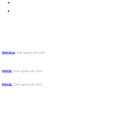
Quem Somos
Contatos
Últimas postagens
Confira a programação cultural e turística do DF para este
fim de semana
BRASÍLIA
8 de agosto de 2026
Em nova reviravolta, Cleitinho anuncia que disputará o
governo de Minas Gerais
BRASIL
8 de agosto de 2026
Seca no DF: hidratação é fundamental durante o período
BRASIL
8 de agosto de 2026
Popular