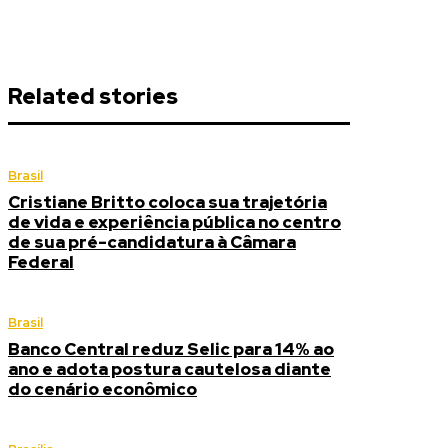
Related stories
Brasil
Cristiane Britto coloca sua trajetória
de vida e experiência pública no centro
de sua pré-candidatura à Câmara
Federal
Brasil
Banco Central reduz Selic para 14% ao
ano e adota postura cautelosa diante
do cenário econômico