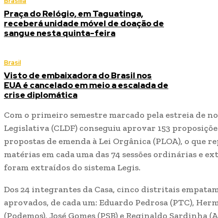
Brasília
Praça do Relógio, em Taguatinga,
receberá unidade móvel de doação de
sangue nesta quinta-feira
Brasil
Visto de embaixadora do Brasil nos
EUA é cancelado em meio a escalada de
crise diplomática
Com o primeiro semestre marcado pela estreia de n
Legislativa (CLDF) conseguiu aprovar 153 proposições
propostas de emenda à Lei Orgânica (PLOA), o que r
matérias em cada uma das 74 sessões ordinárias e ex
foram extraídos do sistema Legis.
Dos 24 integrantes da Casa, cinco distritais empatam
aprovados, de cada um: Eduardo Pedrosa (PTC), Herm
(Podemos), José Gomes (PSB) e Reginaldo Sardinha (A