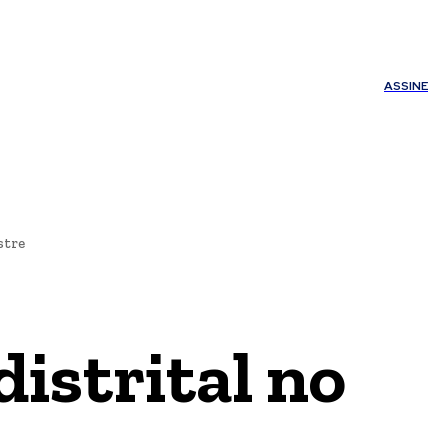
ÚDE
OUTROS
Minha conta
ASSINE
stre
istrital no