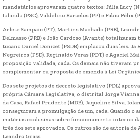
mandatários aprovaram quatro textos: Júlia Lucy (Nov
Iolando (PSC), Valdelino Barcelos (PP) e Fabio Félix (P
Arlete Sampaio (PT), Martins Machado (PRB), Leandro
Delmasso (PRB) e João Cardoso (Avante) totalizaram 
tucano Daniel Donizet (PSDB) emplacou duas leis. Já R
Negreiros (PSD), Reginaldo Veras (PDT) e Agaciel Ma
proposição validada, cada. Os demais não tiveram proj
complementar ou proposta de emenda à Lei Orgânica 
Dos sete projetos de decreto legislativo (PDL) apro
própria Câmara Legislativa, o distrital Jorge Vianna
da Casa, Rafael Prudente (MDB), Jaqueline Silva, Iol
conseguiram a promulgação de um, cada. Quando o as
matérias exclusivas sobre funcionamento interno d
três dos sete aprovados. Os outros são de autoria de 
Leandro Grass.