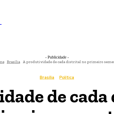
IL
BRASÍLIA
NOTICIAS
POLÍTICA
ECONOMIA
SA
N
- Publicidade -
me
Brasília
A produtividade de cada distrital no primeiro seme
Brasília
Política
idade de cada d