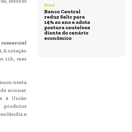
as, setores
Brasil
Banco Central
reduz Selic para
14% ao ano e adota
postura cautelosa
diante do cenário
econômico
 comercial
).
A cotação
as 11h, mas
inuou nesta
 de acionar
ia à União
s produtos
oenlândia e