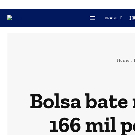
J
BRASIL
B
Home
Bolsa bate
166 mil 