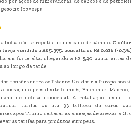
do por ações de mineradoras, de bancos e de petroleir
peso no Ibovespa.
o
na bolsa não se repetiu no mercado de câmbio.
O dólar
 terça vendido a R$ 5,375, com alta de R$ 0,016 (+0,3%
dia em forte alta, chegando a R$ 5,40 pouco antes d
u ao longo da tarde.
 das tensões entre os Estados Unidos e a Europa cont
 a ameaça do presidente francês, Emmanuel Macron,
smo de defesa comercial. A retaliação permitir
aplicar tarifas de até 93 bilhões de euros ao
nses após Trump reiterar as ameaças de anexar a Gr
evar as tarifas para produtos europeus.