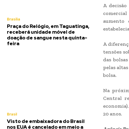
A decisão
comercial 
Brasília
aumento 
Praça do Relógio, em Taguatinga,
estabeleci
receberá unidade móvel de
doação de sangue nesta quinta-
feira
A diferenç
tensões so
das bolsas
pelas altas
bolsa.
Na próxim
Central re
economia).
20 anos.
Brasil
Visto de embaixadora do Brasil
nos EUA é cancelado em meio a