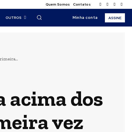
Quem Somos
Contatos
Minha conta
OUTROS
ASSINE
imeira...
a acima dos
meira vez