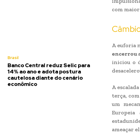
impulsiona
com maior 
Câmbi
A euforia 
encerrou a
Brasil
iniciou o 
Banco Central reduz Selic para
desacelero
14% ao ano e adota postura
cautelosa diante do cenário
econômico
A escalada
terça, com
um mecani
Europeia 
estadunide
ameaçar el