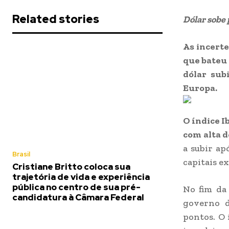
Related stories
Dólar sobe 
As incerte
que bateu 
dólar sub
Europa.
O índice I
com alta d
a subir ap
Brasil
capitais e
Cristiane Britto coloca sua
trajetória de vida e experiência
pública no centro de sua pré-
No fim da
candidatura à Câmara Federal
governo d
pontos. O 