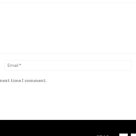
Name:*
Em
e next time I comment.