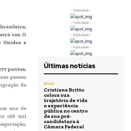
- Publicidade -
- Publicidade -
brasileira,
eira vez. O
- Publicidade -
s Unidos e
- Publicidade -
Últimas notícias
277 pontos,
 mas passou
Brasil
migração de
Cristiane Britto
coloca sua
trajetória de vida
e experiência
 um ano de
pública no centro
os 166 mil
de sua pré-
candidatura à
negociação,
Câmara Federal