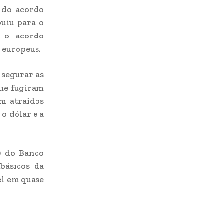
 do acordo
buiu para o
 o acordo
 europeus.
 segurar as
que fugiram
am atraídos
 o dólar e a
) do Banco
 básicos da
el em quase