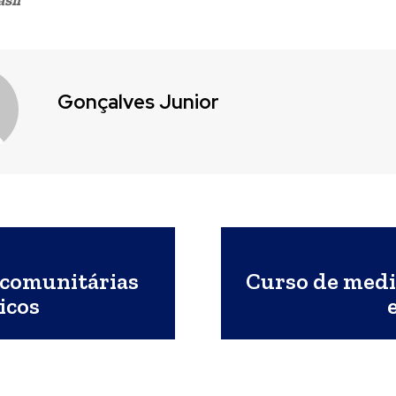
sil
Gonçalves Junior
 comunitárias
Curso de medi
icos