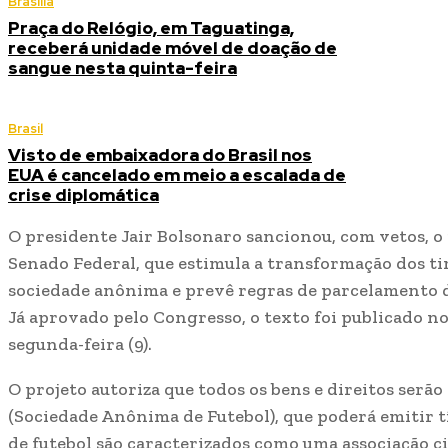
Brasília
Praça do Relógio, em Taguatinga,
receberá unidade móvel de doação de
sangue nesta quinta-feira
Brasil
Visto de embaixadora do Brasil nos
EUA é cancelado em meio a escalada de
crise diplomática
O presidente Jair Bolsonaro sancionou, com vetos, o p
Senado Federal, que estimula a transformação dos t
sociedade anônima e prevê regras de parcelamento da
Já aprovado pelo Congresso, o texto foi publicado no
segunda-feira (9).
O projeto autoriza que todos os bens e direitos serão
(Sociedade Anônima de Futebol), que poderá emitir tí
de futebol são caracterizados como uma associação civ