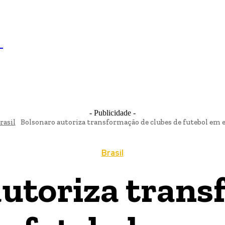
IL
BRASÍLIA
NOTICIAS
POLÍTICA
ECONOMIA
SA
N
- Publicidade -
rasil
Bolsonaro autoriza transformação de clubes de futebol em
Brasil
autoriza trans