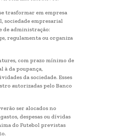
 se trasformar em empresa
l, sociedade empresarial
e de administração:
ige, regulamenta ou organiza
êntures, com prazo mínimo de
l à da poupança,
vidades da sociedade. Esses
istro autorizadas pelo Banco
verão ser alocados no
astos, despesas ou dívidas
nima do Futebol previstas
to.