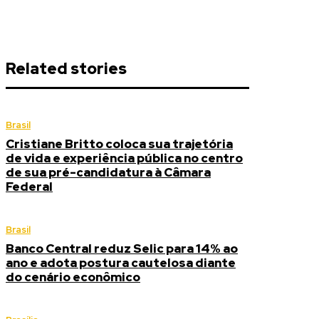
Related stories
Brasil
Cristiane Britto coloca sua trajetória
de vida e experiência pública no centro
de sua pré-candidatura à Câmara
Federal
Brasil
Banco Central reduz Selic para 14% ao
ano e adota postura cautelosa diante
do cenário econômico