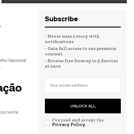
Subscribe
a
- Never miss a story with
notifications
- Gain full access to our premium
content
lho Nacional
- Browse free from up to 5 devices
at once
..
ação
UNLOCK ALL
iza neste
I've read and accept the
Privacy Policy
.