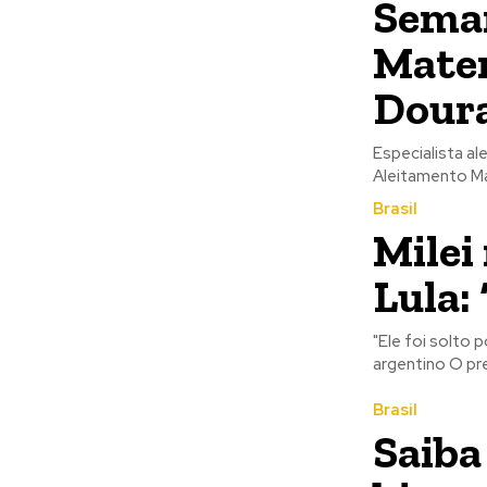
Seman
Mater
Dour
Especialista al
Aleitamento M
Brasil
Milei
Lula:
"Ele foi solto 
argentino O pre
Brasil
Saiba