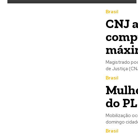
Brasil
CNJ a
compu
máxim
Magistrado po
de Justiça (CNJ
Brasil
Mulhe
do PL
Mobilização oco
domingo cidade
Brasil