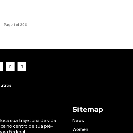
Page 1 of 296
utros
Sitemap
oloca sua trajetória de vida
News
ica no centro de sua pré-
Women
ara Federal