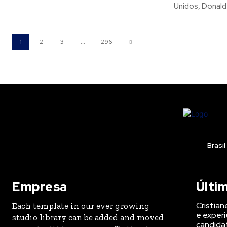
Unidos, Donald
1
2
3
...
296
Brasil
Empresa
Últi
Cristian
Each template in our ever growing
e experi
studio library can be added and moved
candida