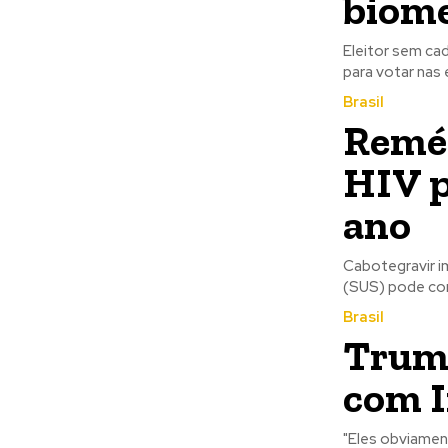
biome
Eleitor sem ca
para votar nas 
Brasil
Reméd
HIV p
ano
Cabotegravir i
(SUS) pode com
Brasil
Trump
com I
"Eles obviamen