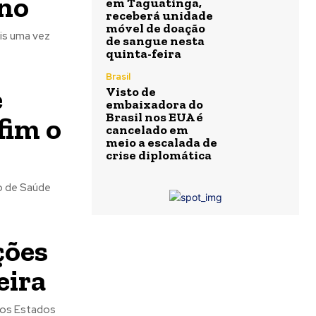
ano
em Taguatinga,
receberá unidade
móvel de doação
is uma vez
de sangue nesta
quinta-feira
Brasil
e
Visto de
embaixadora do
Brasil nos EUA é
fim o
cancelado em
meio a escalada de
crise diplomática
o de Saúde
ções
eira
dos Estados