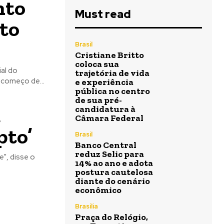
nto
Must read
to
Brasil
Cristiane Britto
coloca sua
ial do
trajetória de vida
começo de...
e experiência
pública no centro
de sua pré-
a
candidatura à
Câmara Federal
pto’
Brasil
Banco Central
reduz Selic para
e", disse o
14% ao ano e adota
postura cautelosa
diante do cenário
econômico
Brasília
Praça do Relógio,