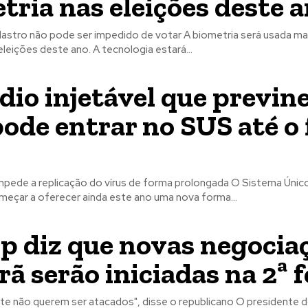
tria nas eleições deste 
dastro não pode ser impedido de votar A biometria será usada ma
eleições deste ano. A tecnologia estará...
io injetável que previn
ode entrar no SUS até o 
mpede a replicação do vírus de forma prolongada O Sistema Únic
eçar a oferecer ainda este ano uma nova forma...
 diz que novas negocia
rã serão iniciadas na 2ª f
te não querem ser atacados", disse o republicano O presidente 