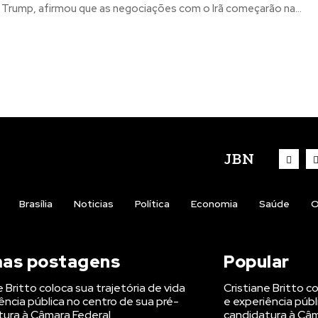
 Trump, afirmou que as negociações com o Irã começarão na...
JBN
Brasília
Noticias
Política
Economia
Saúde
O
mas postagens
Popular
e Britto coloca sua trajetória de vida
Cristiane Britto c
ência pública no centro de sua pré-
e experiência públ
tura à Câmara Federal
candidatura à Câm