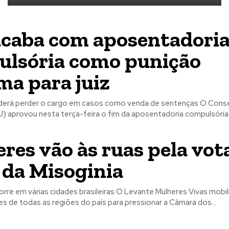
caba com aposentadori
lsória como punição
a para juiz
derá perder o cargo em casos como venda de sentenças O Conse
) aprovou nesta terça-feira o fim da aposentadoria compulsória.
res vão às ruas pela vot
 da Misoginia
rre em várias cidades brasileiras O Levante Mulheres Vivas mobil
s de todas as regiões do país para pressionar a Câmara dos...