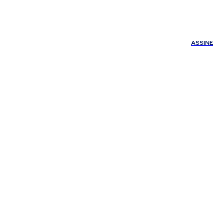
ÚDE
OUTROS
Minha conta
ASSINE