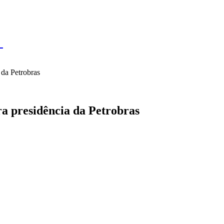
IL
BRASÍLIA
NOTICIAS
POLÍTICA
ECONOMIA
SA
N
 da Petrobras
a presidência da Petrobras