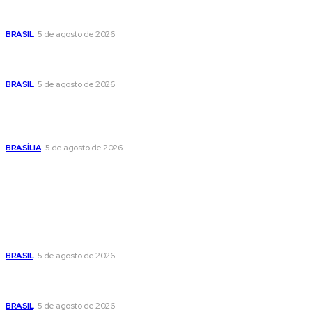
experiência pública no centro de sua pré-
candidatura à Câmara Federal
BRASIL
5 de agosto de 2026
Banco Central reduz Selic para 14% ao ano e adota
postura cautelosa diante do cenário econômico
BRASIL
5 de agosto de 2026
Praça do Relógio, em Taguatinga, receberá
unidade móvel de doação de sangue nesta
quinta-feira
BRASÍLIA
5 de agosto de 2026
Popular
Cristiane Britto coloca sua trajetória de vida e
experiência pública no centro de sua pré-
candidatura à Câmara Federal
BRASIL
5 de agosto de 2026
Banco Central reduz Selic para 14% ao ano e adota
postura cautelosa diante do cenário econômico
BRASIL
5 de agosto de 2026