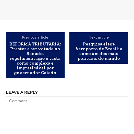
Previous article
Next article
REFORMA TRIBUTÁRIA:
Pesquisa elege
Prestes a ser votada no
Aeroporto de Brasília
Senado,
como um dos mais
regulamentação é vista
pontuais do mundo
como complexa e
impraticável por
governador Caiado
LEAVE A REPLY