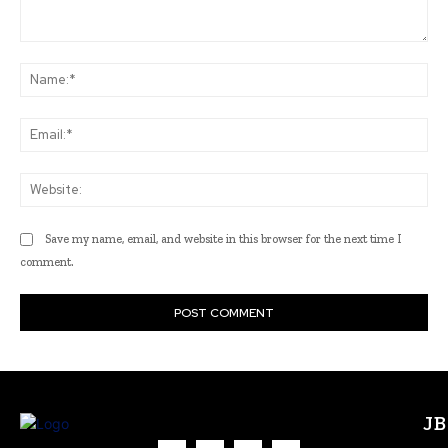
Comment:
Na
Ema
Web
Save my name, email, and website in this browser for the next time I
comment.
J