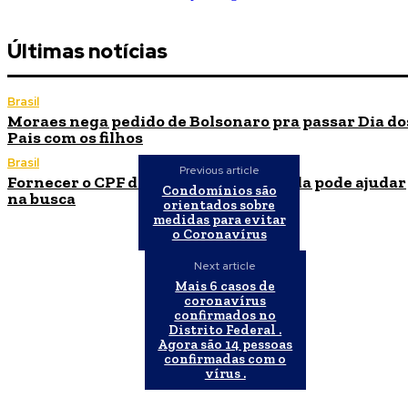
Últimas notícias
Brasil
Moraes nega pedido de Bolsonaro pra passar Dia do
Pais com os filhos
Brasil
Previous article
Fornecer o CPF da pessoa desaparecida pode ajudar
Condomínios são
na busca
orientados sobre
medidas para evitar
o Coronavírus
Next article
Mais 6 casos de
coronavírus
confirmados no
Distrito Federal .
Agora são 14 pessoas
confirmadas com o
vírus .