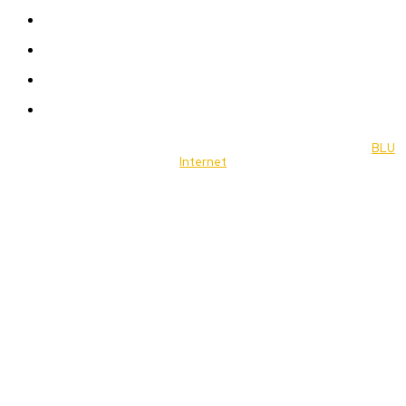
Celebrity
Travel
Food
Music
© 2022 Jornal Brasília Notícias Todos os direitos reservados- by
BLU
Internet