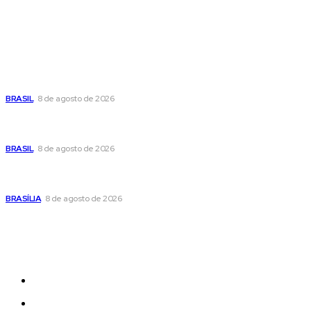
Popular
Moraes nega pedido de Bolsonaro pra passar Dia dos Pais
com os filhos
BRASIL
8 de agosto de 2026
Fornecer o CPF da pessoa desaparecida pode ajudar na
busca
BRASIL
8 de agosto de 2026
Confira a programação cultural e turística do DF para este
fim de semana
BRASÍLIA
8 de agosto de 2026
Sitemap
News
Women