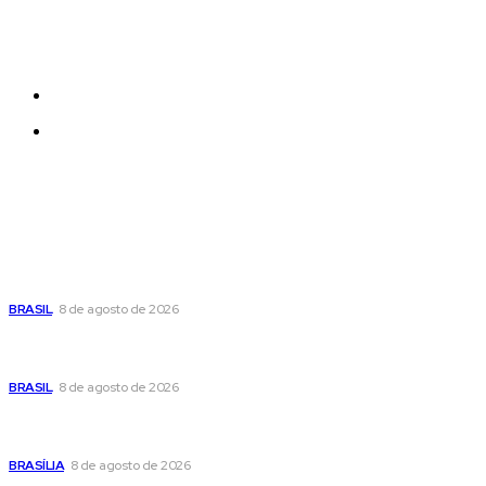
Each template in our ever growing studio library can
be added and moved around within any page
effortlessly with one click.
Quem Somos
Contatos
Últimas postagens
Moraes nega pedido de Bolsonaro pra passar Dia dos Pais
com os filhos
BRASIL
8 de agosto de 2026
Fornecer o CPF da pessoa desaparecida pode ajudar na
busca
BRASIL
8 de agosto de 2026
Confira a programação cultural e turística do DF para este
fim de semana
BRASÍLIA
8 de agosto de 2026