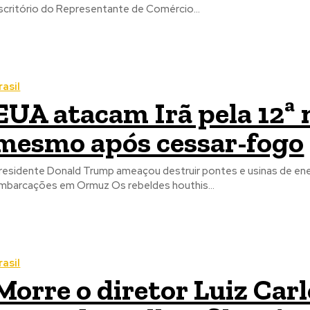
scritório do Representante de Comércio...
rasil
EUA atacam Irã pela 12ª 
mesmo após cessar-fogo
residente Donald Trump ameaçou destruir pontes e usinas de ene
mbarcações em Ormuz Os rebeldes houthis...
rasil
Morre o diretor Luiz Carl