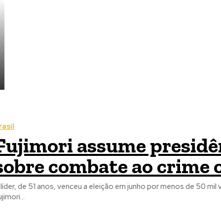
rasil
Fujimori assume presidên
sobre combate ao crime 
 líder, de 51 anos, venceu a eleição em junho por menos de 50 mil
jimori...