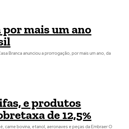
 por mais um ano
il
sa Branca anunciou a prorrogação, por mais um ano, da
fas, e produtos
sobretaxa de 12,5%
, carne bovina, etanol, aeronaves e peças da Embraer O