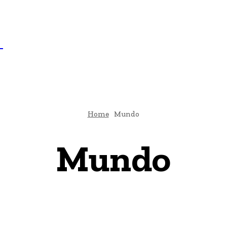
IL
BRASÍLIA
NOTICIAS
POLÍTICA
ECONOMIA
SA
N
Home
Mundo
Mundo
Agenda Cultural
Arquitetura & Construção
Artigos