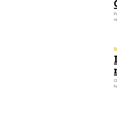
P
r
B
O
h