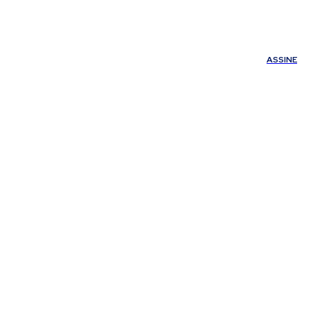
ÚDE
OUTROS
Minha conta
ASSINE