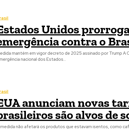
rasil
Estados Unidos prorroga
emergência contra o Bras
edida mantém em vigor decreto de 2025 assinado por Trump A Ca
mergência nacional dos Estados...
rasil
EUA anunciam novas tari
brasileiros são alvos de 
 medida não afetará os produtos que estavam isentos, como café