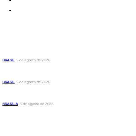
Quem Somos
Contatos
Últimas postagens
Cristiane Britto coloca sua trajetória de vida e experiência
pública no centro de sua pré-candidatura à Câmara Federal
BRASIL
5 de agosto de 2026
Banco Central reduz Selic para 14% ao ano e adota postura
cautelosa diante do cenário econômico
BRASIL
5 de agosto de 2026
Praça do Relógio, em Taguatinga, receberá unidade móvel
de doação de sangue nesta quinta-feira
BRASÍLIA
5 de agosto de 2026
Popular