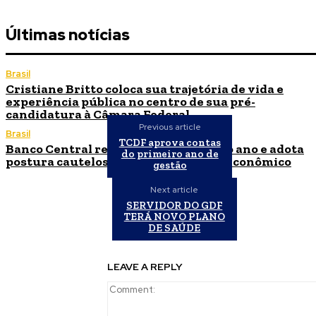
Últimas notícias
Brasil
Cristiane Britto coloca sua trajetória de vida e
experiência pública no centro de sua pré-
candidatura à Câmara Federal
Previous article
Brasil
TCDF aprova contas
Banco Central reduz Selic para 14% ao ano e adota
do primeiro ano de
postura cautelosa diante do cenário econômico
gestão
Next article
SERVIDOR DO GDF
TERÁ NOVO PLANO
DE SAÚDE
LEAVE A REPLY