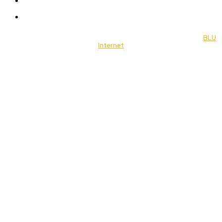
Food
Music
© 2022 Jornal Brasília Notícias Todos os direitos reservados- by
BLU
Internet