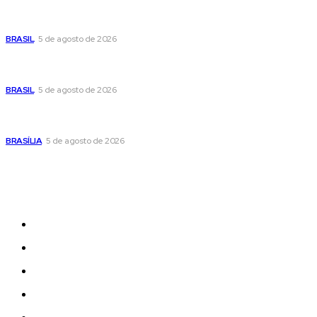
Cristiane Britto coloca sua trajetória de vida e experiência
pública no centro de sua pré-candidatura à Câmara Federal
BRASIL
5 de agosto de 2026
Banco Central reduz Selic para 14% ao ano e adota postura
cautelosa diante do cenário econômico
BRASIL
5 de agosto de 2026
Praça do Relógio, em Taguatinga, receberá unidade móvel
de doação de sangue nesta quinta-feira
BRASÍLIA
5 de agosto de 2026
Sitemap
News
Women
Celebrity
Travel