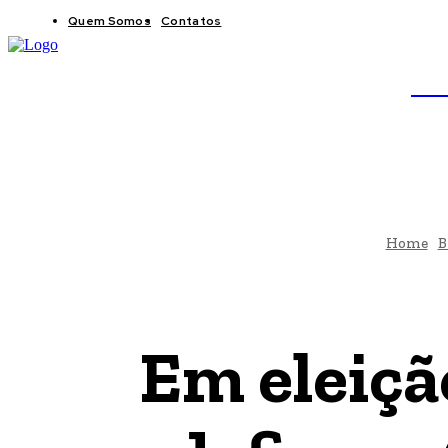
Quem Somos
Contatos
BRAS
JB
Home
B
Em eleiçã