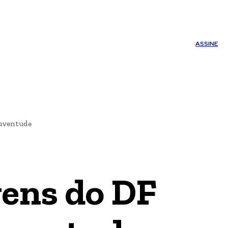
ÚDE
OUTROS
Minha conta
ASSINE
Juventude
vens do DF