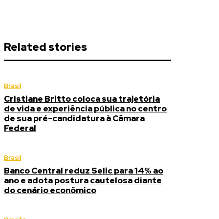
Related stories
Brasil
Cristiane Britto coloca sua trajetória
de vida e experiência pública no centro
de sua pré-candidatura à Câmara
Federal
Brasil
Banco Central reduz Selic para 14% ao
ano e adota postura cautelosa diante
do cenário econômico