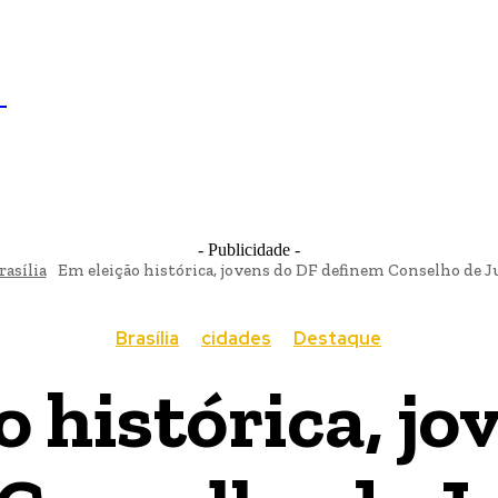
IL
BRASÍLIA
NOTICIAS
POLÍTICA
ECONOMIA
SA
N
- Publicidade -
rasília
Em eleição histórica, jovens do DF definem Conselho de 
Brasília
cidades
Destaque
o histórica, jo