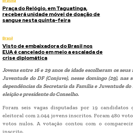
Brasília
Praça do Relógio, em Taguatinga,
receberá unidade móvel de doação de
sangue nesta quinta-feira
Brasil
Visto de embaixadora do Brasil nos
EUA é cancelado em meio a escalada de
crise diplomática
Jovens entre 16 e 29 anos de idade escolheram os seus
Juventude do DF (Conjuve), nesse domingo (29), nas s
dependências da Secretaria da Família e Juventude do
eleição e presidente do Conselho.
Foram seis vagas disputadas por 19 candidatos
eleitoral com 2.044 jovens inscritos. Foram 480 voto
votos nulos. A votação contou com o compareci
inscrito.