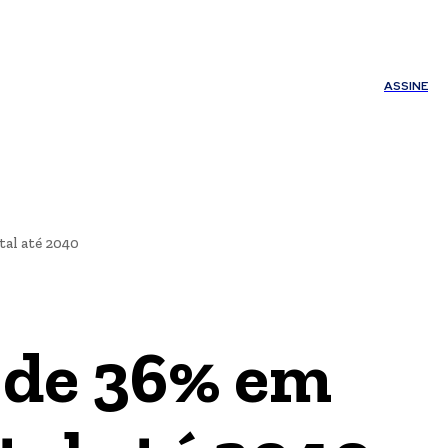
ÚDE
OUTROS
Minha conta
ASSINE
al até 2040
 de 36% em