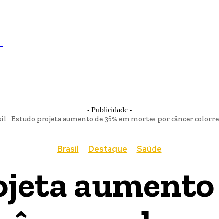
IL
BRASÍLIA
NOTICIAS
POLÍTICA
ECONOMIA
SA
N
- Publicidade -
il
Estudo projeta aumento de 36% em mortes por câncer colorret
Brasil
Destaque
Saúde
ojeta aumento