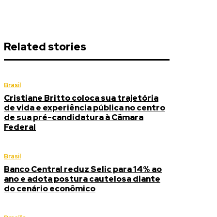
Related stories
Brasil
Cristiane Britto coloca sua trajetória
de vida e experiência pública no centro
de sua pré-candidatura à Câmara
Federal
Brasil
Banco Central reduz Selic para 14% ao
ano e adota postura cautelosa diante
do cenário econômico