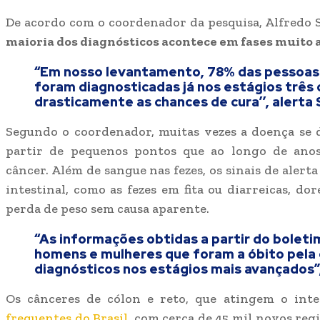
De acordo com o coordenador da pesquisa, Alfredo 
maioria dos diagnósticos acontece em fases muito
“Em nosso levantamento, 78% das pessoas 
foram diagnosticadas já nos estágios três 
drasticamente as chances de cura’’, alerta 
Segundo o coordenador, muitas vezes a doença se 
partir de pequenos pontos que ao longo de ano
câncer. Além de sangue nas fezes, os sinais de aler
intestinal, como as fezes em fita ou diarreicas, do
perda de peso sem causa aparente.
“As informações obtidas a partir do bolet
homens e mulheres que foram a óbito pela
diagnósticos nos estágios mais avançados
Os cânceres de cólon e reto, que atingem o inte
frequentes do Brasil,
com cerca de 45 mil novos regi