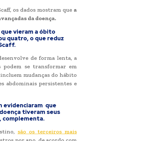
Scaff, os dados mostram que
a
 avançadas da doença.
que vieram a óbito
ou quatro, o que reduz
Scaff.
desenvolve de forma lenta, a
s podem se transformar em
ta incluem mudanças do hábito
res abdominais persistentes e
im evidenciaram que
 doença tiveram seus
”, complementa.
stino,
são os terceiros mais
stros por ano, de acordo com