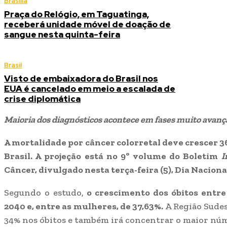
Brasília
Praça do Relógio, em Taguatinga,
receberá unidade móvel de doação de
sangue nesta quinta-feira
Brasil
Visto de embaixadora do Brasil nos
EUA é cancelado em meio a escalada de
crise diplomática
Maioria dos diagnósticos acontece em fases muito avanç
A mortalidade por câncer colorretal deve crescer 3
Brasil. A projeção está no 9º volume do Boletim
I
Câncer, divulgado nesta terça-feira (5), Dia Naciona
Segundo o estudo,
o crescimento dos óbitos entre
2040 e, entre as mulheres, de 37,63%.
A Região Sude
34% nos óbitos e também irá concentrar o maior núm