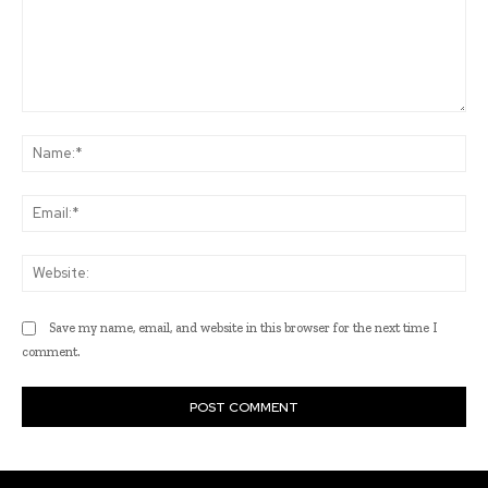
Comment:
Na
Ema
Web
Save my name, email, and website in this browser for the next time I
comment.