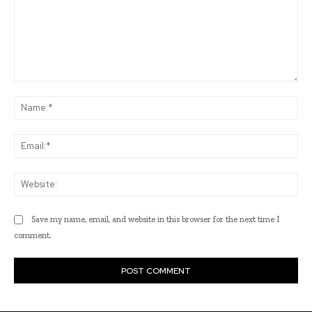
Comment:
Na
Ema
Web
Save my name, email, and website in this browser for the next time I
comment.