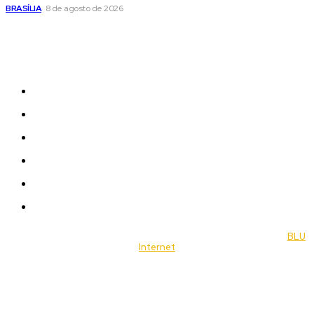
BRASÍLIA
8 de agosto de 2026
Sitemap
News
Women
Celebrity
Travel
Food
Music
© 2022 Jornal Brasília Notícias Todos os direitos reservados- by
BLU
Internet