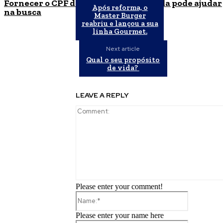
Fornecer o CPF da pessoa desaparecida pode ajudar
Após reforma, o
na busca
Master Burger
reabriu e lançou a sua
linha Gourmet.
Next article
Qual o seu propósito
de vida?
LEAVE A REPLY
Please enter your comment!
Name:*
Please enter your name here