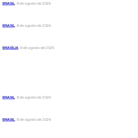
BRASIL
8 de agosto de 2026
Fornecer o CPF da pessoa desaparecida pode ajudar na
busca
BRASIL
8 de agosto de 2026
Confira a programação cultural e turística do DF para este
fim de semana
BRASÍLIA
8 de agosto de 2026
Popular
Moraes nega pedido de Bolsonaro pra passar Dia dos Pais
com os filhos
BRASIL
8 de agosto de 2026
Fornecer o CPF da pessoa desaparecida pode ajudar na
busca
BRASIL
8 de agosto de 2026
Confira a programação cultural e turística do DF para este
fim de semana