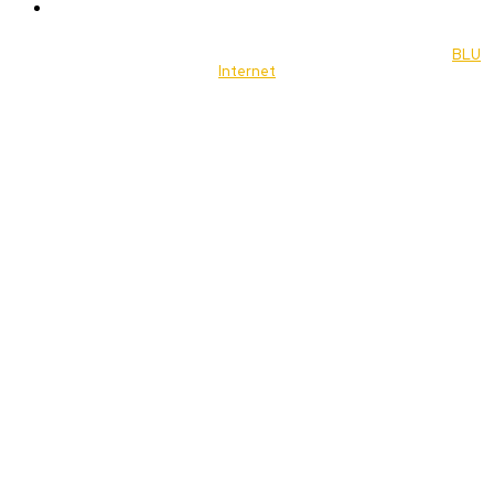
Music
© 2022 Jornal Brasília Notícias Todos os direitos reservados- by
BLU
Internet