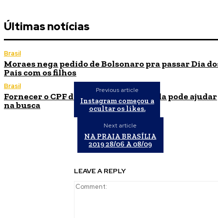
Últimas notícias
Brasil
Moraes nega pedido de Bolsonaro pra passar Dia do
Pais com os filhos
Brasil
Previous article
Fornecer o CPF da pessoa desaparecida pode ajudar
Instagram começou a
na busca
ocultar os likes.
Next article
NA PRAIA BRASÍLIA
2019 28/06 A 08/09
LEAVE A REPLY