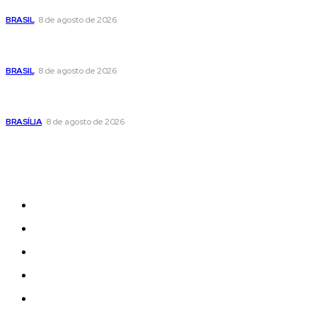
com os filhos
BRASIL
8 de agosto de 2026
Fornecer o CPF da pessoa desaparecida pode ajudar na
busca
BRASIL
8 de agosto de 2026
Confira a programação cultural e turística do DF para este
fim de semana
BRASÍLIA
8 de agosto de 2026
Sitemap
News
Women
Celebrity
Travel
Food