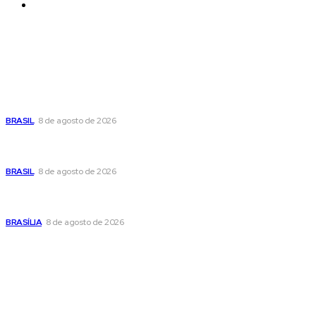
Contatos
Últimas postagens
Moraes nega pedido de Bolsonaro pra passar Dia dos Pais
com os filhos
BRASIL
8 de agosto de 2026
Fornecer o CPF da pessoa desaparecida pode ajudar na
busca
BRASIL
8 de agosto de 2026
Confira a programação cultural e turística do DF para este
fim de semana
BRASÍLIA
8 de agosto de 2026
Popular
Moraes nega pedido de Bolsonaro pra passar Dia dos Pais