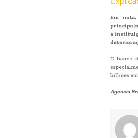
Explica
Em nota,
principal
a institu
deterioraç
O banco d
especialme
bilhões em
Agencia Bra