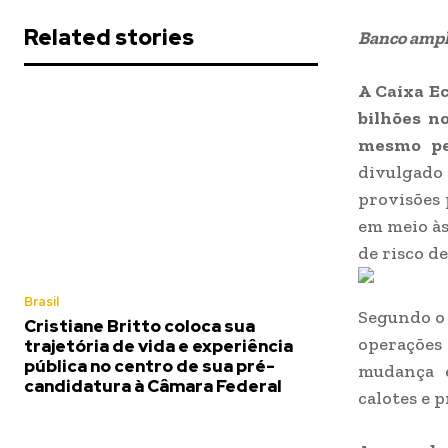
Related stories
Banco ampli
A Caixa Ec
bilhões n
mesmo pe
divulgado 
provisões 
em meio às
de risco d
Brasil
Segundo o 
Cristiane Britto coloca sua
operações
trajetória de vida e experiência
pública no centro de sua pré-
mudança e
candidatura à Câmara Federal
calotes e 