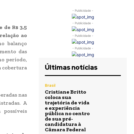
- Publicidade -
- Publicidade -
e de R$ 3,5
relação ao
- Publicidade -
no balanço
- Publicidade -
aumento das
no período,
Últimas notícias
a cobertura
Brasil
Cristiane Britto
peradas nas
coloca sua
trajetória de vida
stradas. A
e experiência
 possíveis
pública no centro
de sua pré-
candidatura à
Câmara Federal