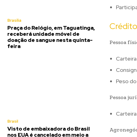
Particip
Brasília
Crédit
Praça do Relógio, em Taguatinga,
receberá unidade móvel de
doação de sangue nesta quinta-
Pessoa físi
feira
Carteira
Consigna
Peso do 
Pessoa jurí
Carteira
Brasil
Visto de embaixadora do Brasil
Agronegóc
nos EUA é cancelado em meio a