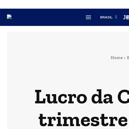
J
BRASIL
B
Home
B
Lucro da C
trimestre