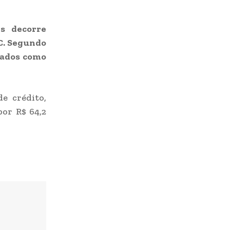
s decorre
C. Segundo
tados como
e crédito,
por R$ 64,2