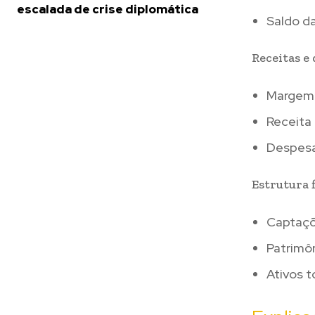
escalada de crise diplomática
Saldo da
Receitas e
Margem f
Receita 
Despesas
Estrutura 
Captaçõe
Patrimôn
Ativos t