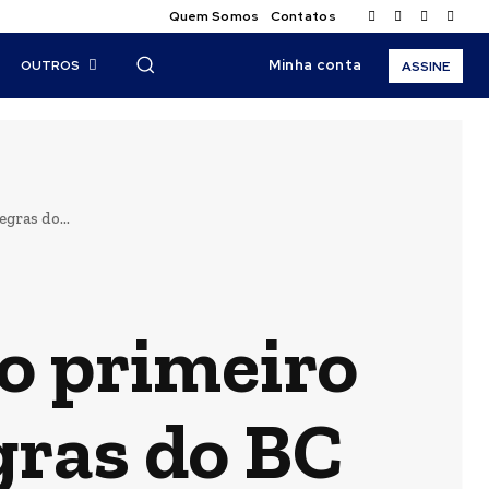
Quem Somos
Contatos
Minha conta
OUTROS
ASSINE
gras do...
no primeiro
gras do BC