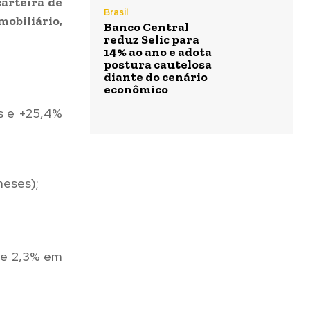
arteira de
Brasil
biliário,
Banco Central
reduz Selic para
14% ao ano e adota
postura cautelosa
diante do cenário
econômico
es e +25,4%
meses);
s e 2,3% em