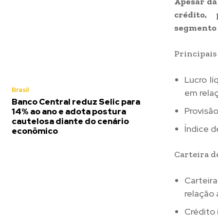
Apesar da
crédito,
segmento n
Principai
Lucro l
Brasil
em rela
Banco Central reduz Selic para
Provisão
14% ao ano e adota postura
cautelosa diante do cenário
Índice d
econômico
Carteira d
Carteira
relação
Crédito 