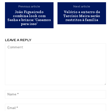
Previous article
Next article
João Figueiredo
Velório e enterro de
combina look com
Tarcísio Meira serão
Sasha e brinca: ‘Casamos
restritos à família
para isso’
LEAVE A REPLY
Comment:
Na
Ema