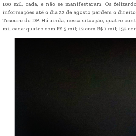
100 mil, cada, e não se manifestaram. Os felizar
informações até o dia 22 de agosto perdem o direit
Tesouro do DF. Há ainda, nessa situação, quatro cont
mil cada; quatro com R$ 5 mil; 12 com R$ 1 mil; 152 co