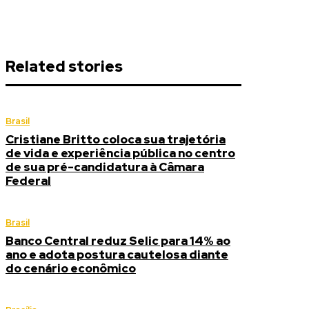
Related stories
Brasil
Cristiane Britto coloca sua trajetória
de vida e experiência pública no centro
de sua pré-candidatura à Câmara
Federal
Brasil
Banco Central reduz Selic para 14% ao
ano e adota postura cautelosa diante
do cenário econômico