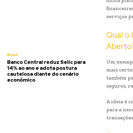
única plat
financeira
serviços p
Qual o 
Aberto
Brasil
Um exemplo
Banco Central reduz Selic para
14% ao ano e adota postura
mais certe
cautelosa diante do cenário
também par
econômico
seguros, r
A ideia é 
para a nec
transações