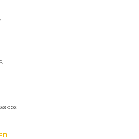
s
o;
ras dos
en