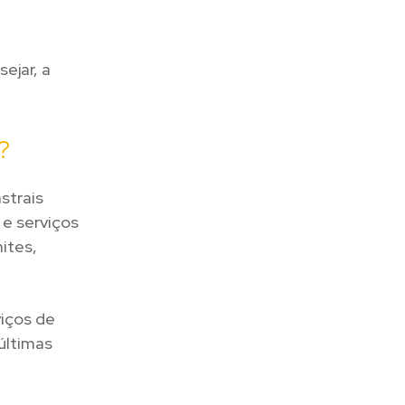
ejar, a
?
strais
 e serviços
ites,
iços de
últimas