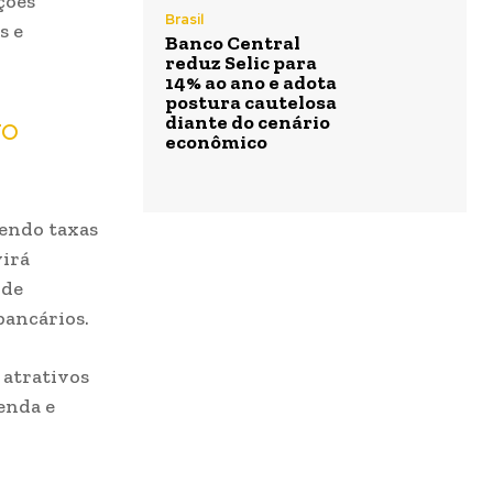
ções
Brasil
s e
Banco Central
reduz Selic para
14% ao ano e adota
postura cautelosa
ro
diante do cenário
econômico
cendo taxas
virá
 de
bancários.
 atrativos
enda e