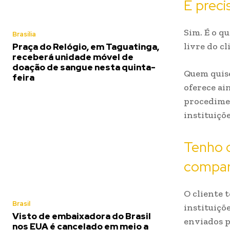
É preci
Sim. É o q
Brasília
livre do c
Praça do Relógio, em Taguatinga,
receberá unidade móvel de
doação de sangue nesta quinta-
Quem quise
feira
oferece ai
procedimen
instituiçõe
Tenho 
compar
O cliente 
Brasil
instituiçõ
Visto de embaixadora do Brasil
enviados p
nos EUA é cancelado em meio a