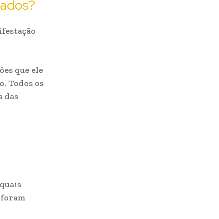
dados?
ifestação
ões que ele
o. Todos os
s das
 quais
, foram