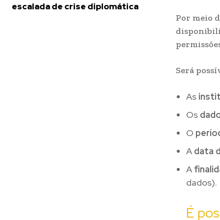
escalada de crise diplomática
Por meio d
disponibil
permissões
Será possí
As
insti
Os
dado
O
perío
A
data d
A
finali
dados).
É pos