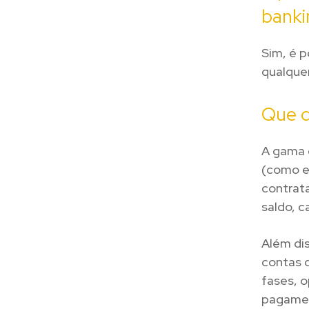
banki
Sim, é
p
qualque
Que d
A gama 
(como en
contrata
saldo, c
Além di
contas 
fases, 
pagamen