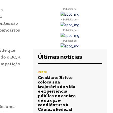
da
- Publicidade -
z
- Publicidade -
entes são
 bancários
- Publicidade -
- Publicidade -
cide que
Últimas notícias
do o BC, a
competição
Brasil
Cristiane Britto
coloca sua
trajetória de vida
e experiência
pública no centro
de sua pré-
candidatura à
 Em uma
Câmara Federal