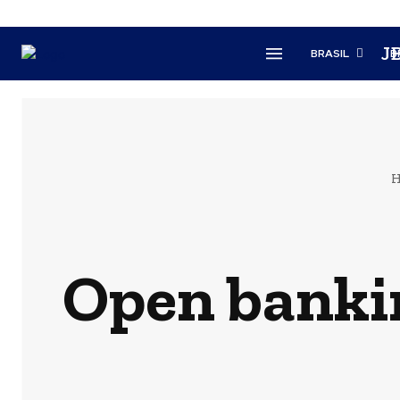
J
BRASIL
B
Open bankin