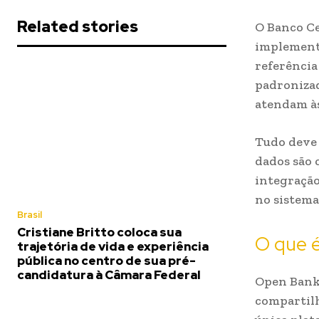
Related stories
O Banco Ce
implementa
referência
padronizad
atendam às
Tudo deve 
dados são 
integração
no sistema
Brasil
Cristiane Britto coloca sua
O que 
trajetória de vida e experiência
pública no centro de sua pré-
candidatura à Câmara Federal
Open Banki
compartil