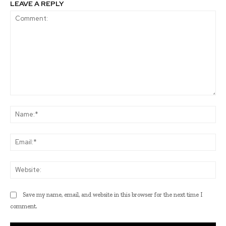
LEAVE A REPLY
Comment:
Na
Ema
Web
Save my name, email, and website in this browser for the next time I
comment.