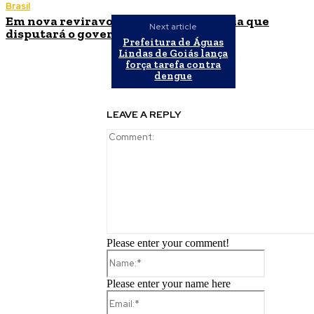
Brasil
Em nova reviravolta, Cleitinho anuncia que
Next article
disputará o governo de Minas Gerais
Prefeitura de Águas
Lindas de Goiás lança
força tarefa contra
dengue
LEAVE A REPLY
Please enter your comment!
Name:*
Please enter your name here
Email:*