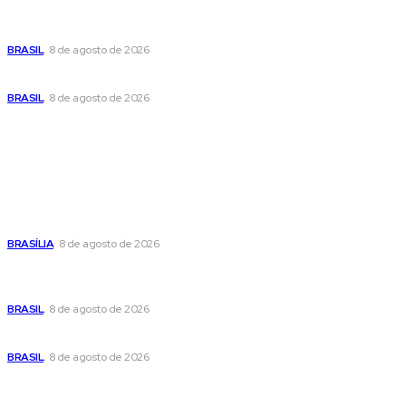
Em nova reviravolta, Cleitinho anuncia que disputará o
governo de Minas Gerais
BRASIL
8 de agosto de 2026
Seca no DF: hidratação é fundamental durante o período
BRASIL
8 de agosto de 2026
Popular
Confira a programação cultural e turística do DF para este
fim de semana
BRASÍLIA
8 de agosto de 2026
Em nova reviravolta, Cleitinho anuncia que disputará o
governo de Minas Gerais
BRASIL
8 de agosto de 2026
Seca no DF: hidratação é fundamental durante o período
BRASIL
8 de agosto de 2026