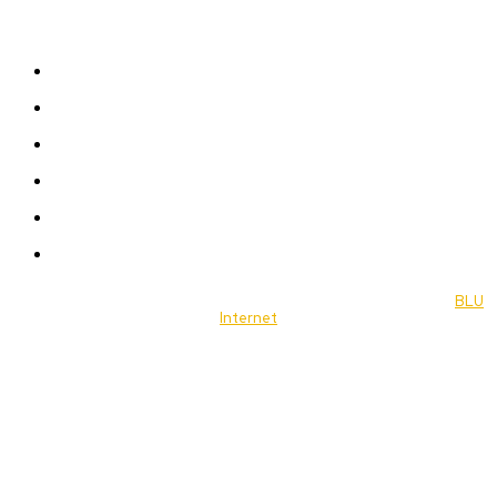
Sitemap
News
Women
Celebrity
Travel
Food
Music
© 2022 Jornal Brasília Notícias Todos os direitos reservados- by
BLU
Internet