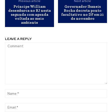
Previous article
Next article
Príncipe William
Governador Ibaneis
desembarca no RJ nesta
Rocha decreta ponto
segunda com agenda
facultativo no DF em 21
voltada ao meio
de novembro
ambiente
LEAVE A REPLY
Comment:
Na
Ema