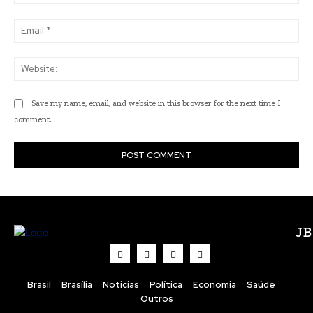
Ema
Web
Save my name, email, and website in this browser for the next time I
comment.
J
Brasil
Brasília
Noticias
Política
Economia
Saúde
Outros