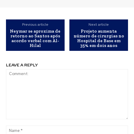
Previous article
Next article
Neymar se aproxima de
Projeto aumenta
retorno ao Santos após
número de cirurgias no
acordo verbal com Al-
Hospital de Base em
Hilal
35% em dois anos
LEAVE A REPLY
Comment:
Na