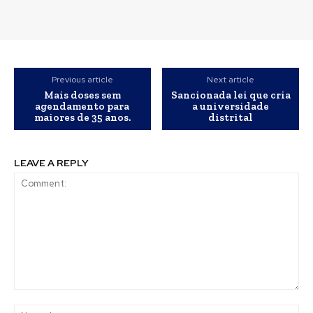
Previous article
Next article
Mais doses sem
Sancionada lei que cria
agendamento para
a universidade
maiores de 35 anos.
distrital
LEAVE A REPLY
Comment:
Na