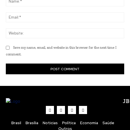
Ema
Web
Save my name, email, and website in this browser for the next time I
comment.
J
Brasil
Brasília
Noticias
Política
Economia
Saúde
Outros