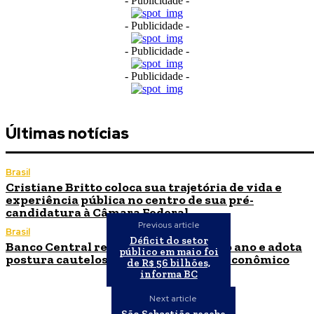
- Publicidade -
- Publicidade -
- Publicidade -
- Publicidade -
Últimas notícias
Brasil
Cristiane Britto coloca sua trajetória de vida e
experiência pública no centro de sua pré-
candidatura à Câmara Federal
Previous article
Brasil
Déficit do setor
Banco Central reduz Selic para 14% ao ano e adota
público em maio foi
postura cautelosa diante do cenário econômico
de R$ 56 bilhões,
informa BC
Next article