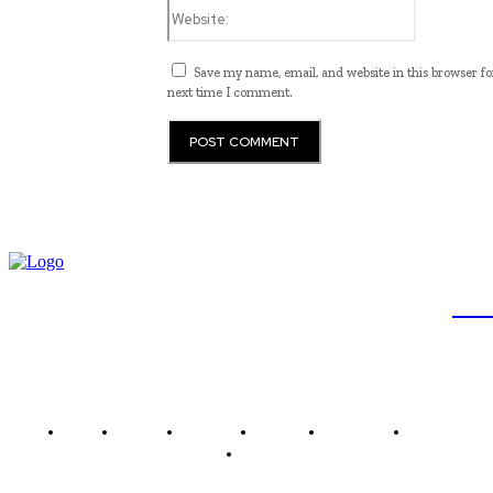
Website:
Save my name, email, and website in this browser fo
next time I comment.
JB
Brasil
Brasília
Noticias
Política
Economia
Saúde
Outros