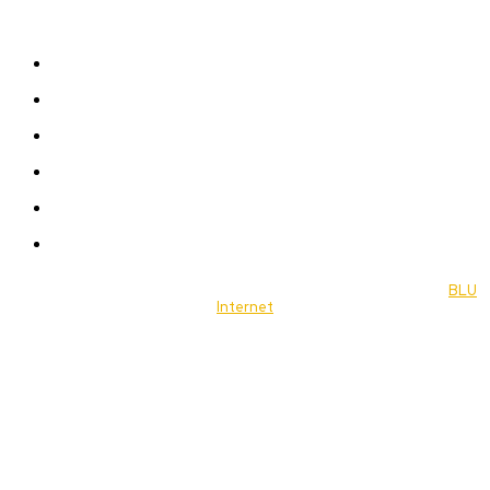
Sitemap
News
Women
Celebrity
Travel
Food
Music
© 2022 Jornal Brasília Notícias Todos os direitos reservados- by
BLU
Internet