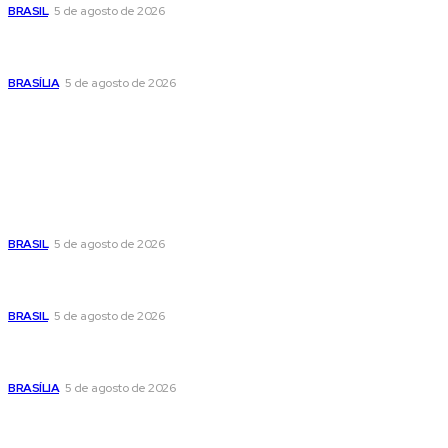
BRASIL
5 de agosto de 2026
Praça do Relógio, em Taguatinga, receberá unidade móvel
de doação de sangue nesta quinta-feira
BRASÍLIA
5 de agosto de 2026
Popular
Cristiane Britto coloca sua trajetória de vida e experiência
pública no centro de sua pré-candidatura à Câmara Federal
BRASIL
5 de agosto de 2026
Banco Central reduz Selic para 14% ao ano e adota postura
cautelosa diante do cenário econômico
BRASIL
5 de agosto de 2026
Praça do Relógio, em Taguatinga, receberá unidade móvel
de doação de sangue nesta quinta-feira
BRASÍLIA
5 de agosto de 2026