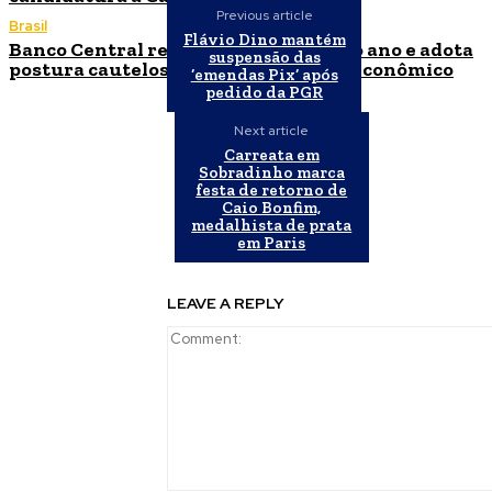
Previous article
Brasil
Flávio Dino mantém
Banco Central reduz Selic para 14% ao ano e adota
suspensão das
postura cautelosa diante do cenário econômico
‘emendas Pix’ após
pedido da PGR
Next article
Carreata em
Sobradinho marca
festa de retorno de
Caio Bonfim,
medalhista de prata
em Paris
LEAVE A REPLY