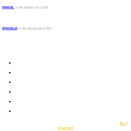
cautelosa diante do cenário econômico
BRASIL
5 de agosto de 2026
Praça do Relógio, em Taguatinga, receberá unidade móvel
de doação de sangue nesta quinta-feira
BRASÍLIA
5 de agosto de 2026
Sitemap
News
Women
Celebrity
Travel
Food
Music
© 2022 Jornal Brasília Notícias Todos os direitos reservados- by
BLU
Internet