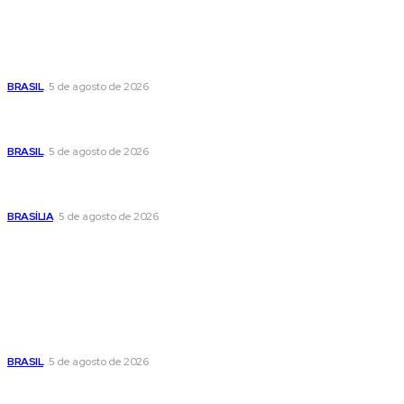
Últimas postagens
Cristiane Britto coloca sua trajetória de vida e experiência
pública no centro de sua pré-candidatura à Câmara Federal
BRASIL
5 de agosto de 2026
Banco Central reduz Selic para 14% ao ano e adota postura
cautelosa diante do cenário econômico
BRASIL
5 de agosto de 2026
Praça do Relógio, em Taguatinga, receberá unidade móvel
de doação de sangue nesta quinta-feira
BRASÍLIA
5 de agosto de 2026
Popular
Cristiane Britto coloca sua trajetória de vida e experiência
pública no centro de sua pré-candidatura à Câmara Federal
BRASIL
5 de agosto de 2026
Banco Central reduz Selic para 14% ao ano e adota postura