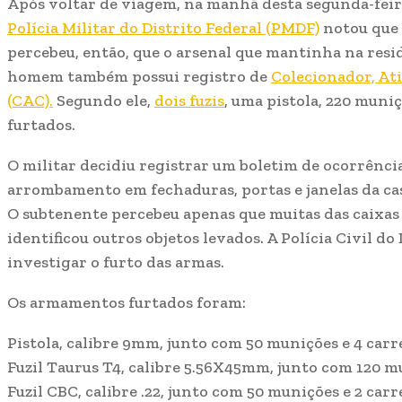
Após voltar de viagem, na manhã desta segunda-feira
Polícia Militar do Distrito Federal (PMDF)
notou que 
percebeu, então, que o arsenal que mantinha na resid
homem também possui registro de
Colecionador, At
(CAC).
Segundo ele,
dois fuzis
, uma pistola, 220 muni
furtados.
O militar decidiu registrar um boletim de ocorrência
arrombamento em fechaduras, portas e janelas da ca
O subtenente percebeu apenas que muitas das caixas
identificou outros objetos levados. A Polícia Civil do 
investigar o furto das armas.
Os armamentos furtados foram:
Pistola, calibre 9mm, junto com 50 munições e 4 car
Fuzil Taurus T4, calibre 5.56X45mm, junto com 120 m
Fuzil CBC, calibre .22, junto com 50 munições e 2 car