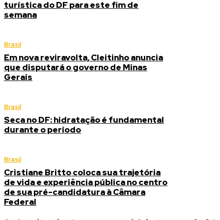
turística do DF para este fim de
semana
Brasil
Em nova reviravolta, Cleitinho anuncia
que disputará o governo de Minas
Gerais
Brasil
Seca no DF: hidratação é fundamental
durante o período
Brasil
Cristiane Britto coloca sua trajetória
de vida e experiência pública no centro
de sua pré-candidatura à Câmara
Federal