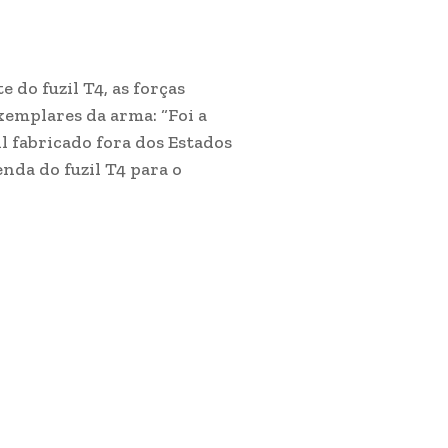
 do fuzil T4, as forças
xemplares da arma: “Foi a
l fabricado fora dos Estados
nda do fuzil T4 para o