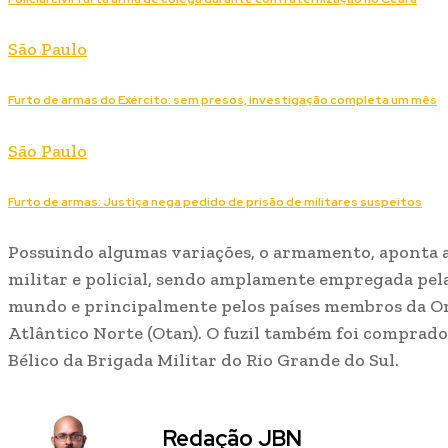
São Paulo
Furto de armas do Exército: sem presos, investigação completa um mês
São Paulo
Furto de armas: Justiça nega pedido de prisão de militares suspeitos
Possuindo algumas variações, o armamento, aponta a 
militar e policial, sendo amplamente empregada pela
mundo e principalmente pelos países membros da O
Atlântico Norte (Otan). O fuzil também foi comprad
Bélico da Brigada Militar do Rio Grande do Sul.
Redação JBN