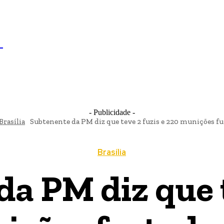
IL
BRASÍLIA
NOTICIAS
POLÍTICA
ECONOMIA
SA
N
- Publicidade -
Brasília
Subtenente da PM diz que teve 2 fuzis e 220 munições fur
Brasília
a PM diz que t