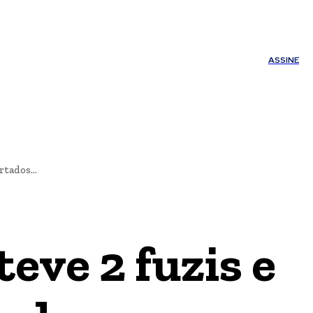
ÚDE
OUTROS
Minha conta
ASSINE
tados...
eve 2 fuzis e