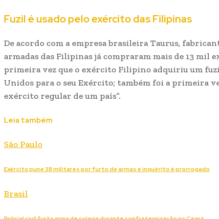
Fuzil é usado pelo exército das Filipinas
De acordo com a empresa brasileira Taurus, fabricante
armadas das Filipinas já compraram mais de 13 mil e
primeira vez que o exército Filipino adquiriu um fuzi
Unidos para o seu Exército; também foi a primeira ve
exército regular de um país”.
Leia também
São Paulo
Exército pune 38 militares por furto de armas e inquérito é prorrogado
Brasil
Policial civil furta arma de colega durante confraternização no Ceará