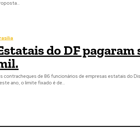
roposta...
rasília
Estatais do DF pagaram s
mil.
s contracheques de 86 funcionários de empresas estatais do Distr
este ano, o limite fixado é de...