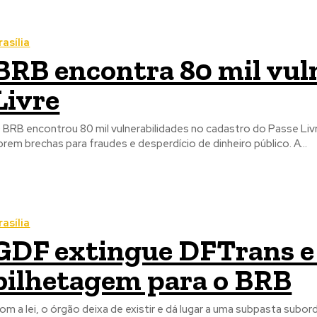
rasília
BRB encontra 80 mil vul
Livre
 BRB encontrou 80 mil vulnerabilidades no cadastro do Passe Livr
brem brechas para fraudes e desperdício de dinheiro público. A...
rasília
GDF extingue DFTrans e 
bilhetagem para o BRB
om a lei, o órgão deixa de existir e dá lugar a uma subpasta subo