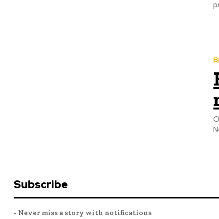
p
B
O
N
Subscribe
- Never miss a story with notifications