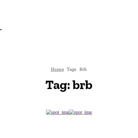
IL
BRASÍLIA
NOTICIAS
POLÍTICA
ECONOMIA
SA
N
Home
Tags
Brb
Tag:
brb