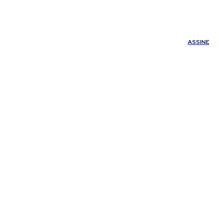
ÚDE
OUTROS
Minha conta
ASSINE