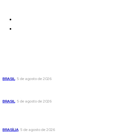
within any page effortlessly with one click.
Quem Somos
Contatos
Últimas postagens
Cristiane Britto coloca sua trajetória de vida e
experiência pública no centro de sua pré-
candidatura à Câmara Federal
BRASIL
5 de agosto de 2026
Banco Central reduz Selic para 14% ao ano e adota
postura cautelosa diante do cenário econômico
BRASIL
5 de agosto de 2026
Praça do Relógio, em Taguatinga, receberá
unidade móvel de doação de sangue nesta
quinta-feira
BRASÍLIA
5 de agosto de 2026