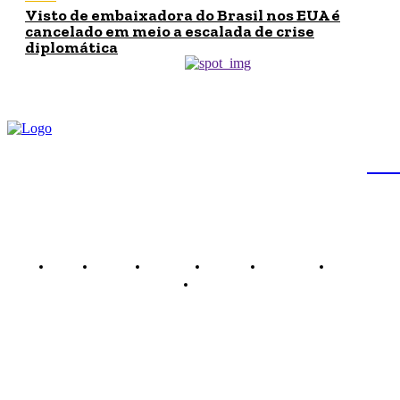
Visto de embaixadora do Brasil nos EUA é
cancelado em meio a escalada de crise
diplomática
JB
Brasil
Brasília
Noticias
Política
Economia
Saúde
Outros
Empresa