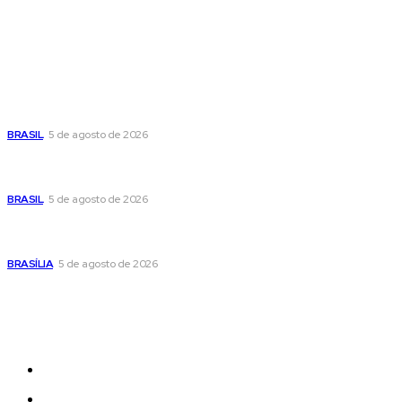
Popular
Cristiane Britto coloca sua trajetória de vida e experiência
pública no centro de sua pré-candidatura à Câmara Federal
BRASIL
5 de agosto de 2026
Banco Central reduz Selic para 14% ao ano e adota postura
cautelosa diante do cenário econômico
BRASIL
5 de agosto de 2026
Praça do Relógio, em Taguatinga, receberá unidade móvel
de doação de sangue nesta quinta-feira
BRASÍLIA
5 de agosto de 2026
Sitemap
News
Women