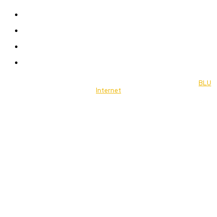
Celebrity
Travel
Food
Music
© 2022 Jornal Brasília Notícias Todos os direitos reservados- by
BLU
Internet