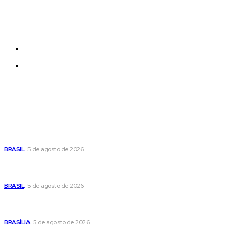
Each template in our ever growing studio library can
be added and moved around within any page
effortlessly with one click.
Quem Somos
Contatos
Últimas postagens
Cristiane Britto coloca sua trajetória de vida e experiência
pública no centro de sua pré-candidatura à Câmara Federal
BRASIL
5 de agosto de 2026
Banco Central reduz Selic para 14% ao ano e adota postura
cautelosa diante do cenário econômico
BRASIL
5 de agosto de 2026
Praça do Relógio, em Taguatinga, receberá unidade móvel
de doação de sangue nesta quinta-feira
BRASÍLIA
5 de agosto de 2026