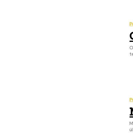
P
O
t
P
M
ú