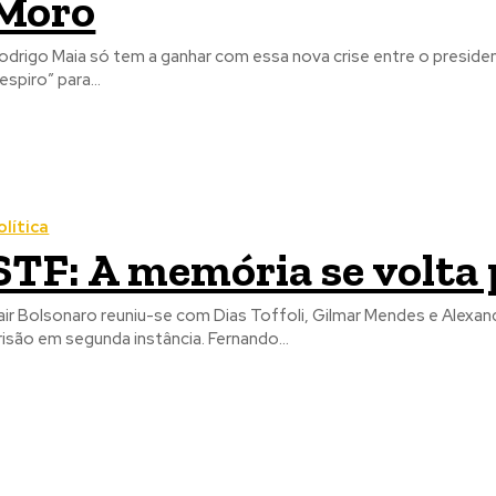
Moro
odrigo Maia só tem a ganhar com essa nova crise entre o preside
respiro” para...
olítica
STF: A memória se volta 
air Bolsonaro reuniu-se com Dias Toffoli, Gilmar Mendes e Alex
prisão em segunda instância. Fernando...