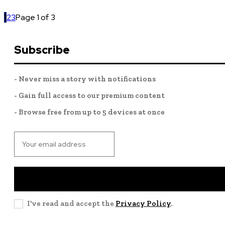
1
2
3
Page 1 of 3
Subscribe
- Never miss a story with notifications
- Gain full access to our premium content
- Browse free from up to 5 devices at once
I've read and accept the
Privacy Policy
.