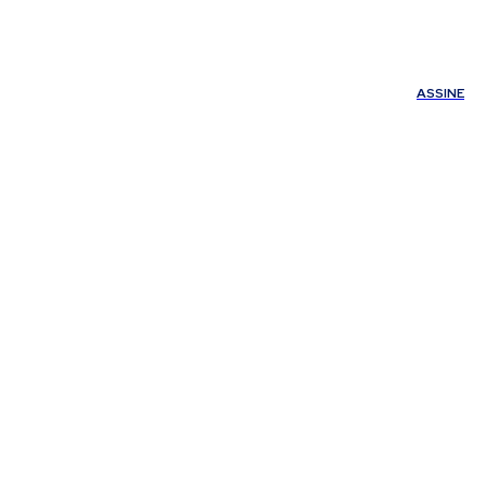
ÚDE
OUTROS
Minha conta
ASSINE