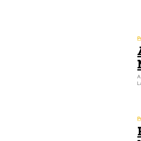
P
A
L
P