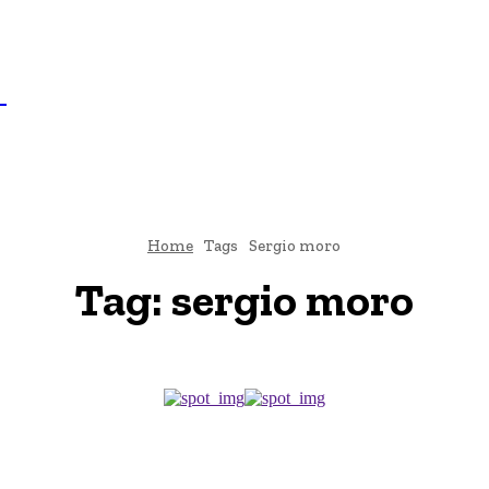
IL
BRASÍLIA
NOTICIAS
POLÍTICA
ECONOMIA
SA
N
Home
Tags
Sergio moro
Tag:
sergio moro