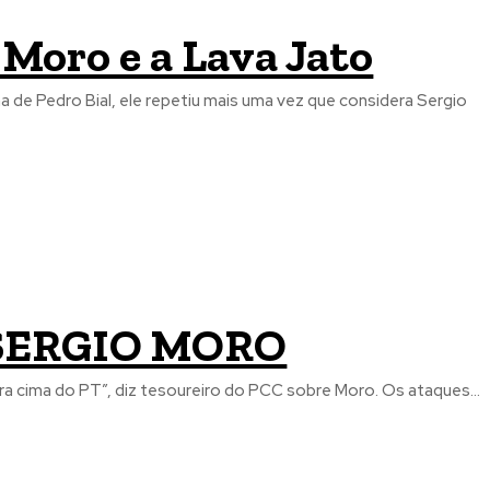
 Moro e a Lava Jato
a SERGIO MORO
PT e PCC: “Ele veio pra atrasar. Ele começou a atrasar quando foi pra cima do PT”, diz tesoureiro do PCC sobre Moro. Os ataques...