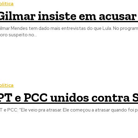
olítica
Gilmar insiste em acusar
mar Mendes tem dado mais entrevistas do que Lula. No programa de Pedro Bial, ele repetiu mais uma vez que considera Sergio
oro suspeito no...
olítica
PT e PCC unidos contr