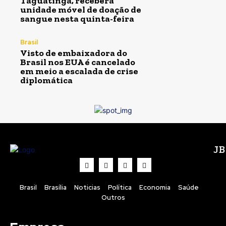
Taguatinga, receberá
unidade móvel de doação de
sangue nesta quinta-feira
Brasil
Visto de embaixadora do
Brasil nos EUA é cancelado
em meio a escalada de crise
diplomática
J
Brasil
Brasília
Noticias
Política
Economia
Saúde
Outros