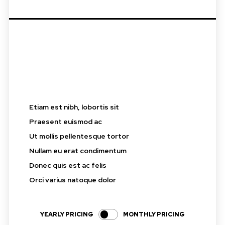
placeholder text
Etiam est nibh, lobortis sit
Praesent euismod ac
Ut mollis pellentesque tortor
Nullam eu erat condimentum
Donec quis est ac felis
Orci varius natoque dolor
YEARLY PRICING
MONTHLY PRICING