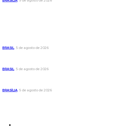
BRASÍLIA
5 de agosto de 2026
Popular
Cristiane Britto coloca sua trajetória de vida e experiência
pública no centro de sua pré-candidatura à Câmara Federal
BRASIL
5 de agosto de 2026
Banco Central reduz Selic para 14% ao ano e adota postura
cautelosa diante do cenário econômico
BRASIL
5 de agosto de 2026
Praça do Relógio, em Taguatinga, receberá unidade móvel
de doação de sangue nesta quinta-feira
BRASÍLIA
5 de agosto de 2026
Sitemap
News