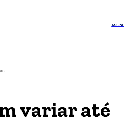
ÚDE
OUTROS
Minha conta
ASSINE
con
m variar até