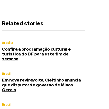
Related stories
Brasília
Confira a programação cultural e
turística do DF para este fim de
semana
Brasil
Em nova reviravolta, Cleitinho anuncia
que disputará o governo de Minas
Gerais
Brasil