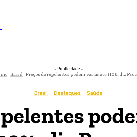
IL
BRASÍLIA
NOTICIAS
POLÍTICA
ECONOMIA
SA
N
- Publicidade -
ome
Brasil
Preços de repelentes podem variar até 110%, diz Pro
Brasil
Destaques
Saúde
epelentes pode