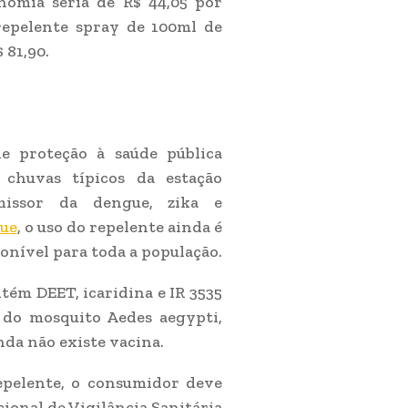
onomia seria de R$ 44,05 por
epelente spray de 100ml de
 81,90.
 proteção à saúde pública
chuvas típicos da estação
missor da dengue, zika e
ue
, o uso do repelente ainda é
onível para toda a população.
tém DEET, icaridina e IR 3535
 do mosquito Aedes aegypti,
nda não existe vacina.
epelente, o consumidor deve
cional de Vigilância Sanitária