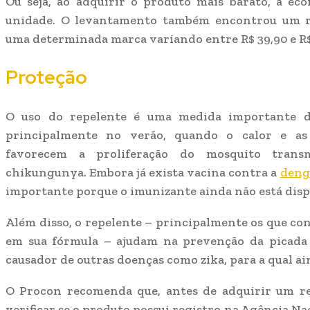
Ou seja, ao adquirir o produto mais barato, a ec
unidade. O levantamento também encontrou um r
uma determinada marca variando entre R$ 39,90 e R$
Proteção
O uso do repelente é uma medida importante de
principalmente no verão, quando o calor e as 
favorecem a proliferação do mosquito trans
chikungunya. Embora já exista vacina contra a
deng
importante porque o imunizante ainda não está disp
Além disso, o repelente – principalmente os que con
em sua fórmula – ajudam na prevenção da picada
causador de outras doenças como zika, para a qual ai
O Procon recomenda que, antes de adquirir um r
verificar se o produto possui registro na Agência Na