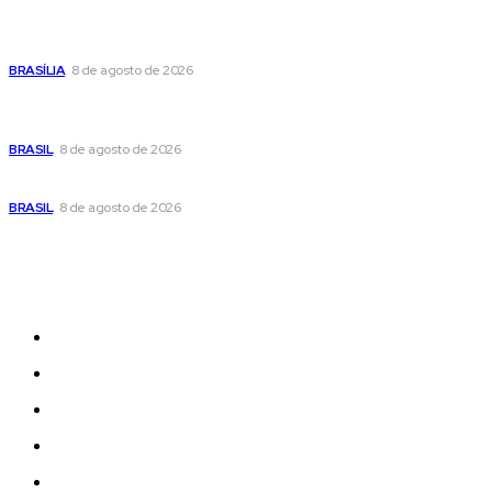
Confira a programação cultural e turística do DF para este
fim de semana
BRASÍLIA
8 de agosto de 2026
Em nova reviravolta, Cleitinho anuncia que disputará o
governo de Minas Gerais
BRASIL
8 de agosto de 2026
Seca no DF: hidratação é fundamental durante o período
BRASIL
8 de agosto de 2026
Sitemap
News
Women
Celebrity
Travel
Food