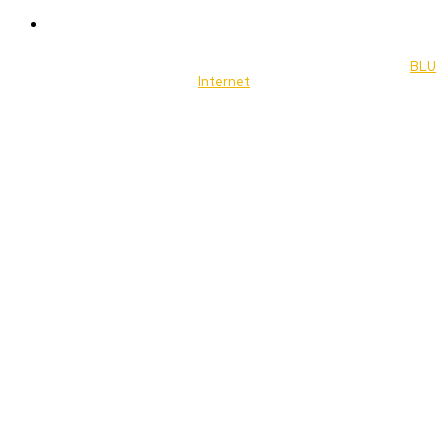
Music
© 2022 Jornal Brasília Notícias Todos os direitos reservados- by
BLU
Internet