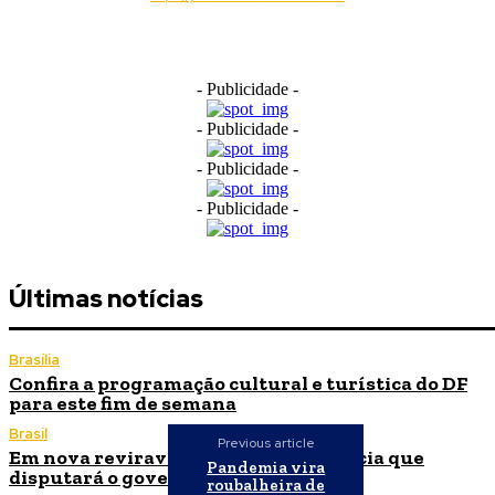
- Publicidade -
- Publicidade -
- Publicidade -
- Publicidade -
Últimas notícias
Brasília
Confira a programação cultural e turística do DF
para este fim de semana
Brasil
Previous article
Em nova reviravolta, Cleitinho anuncia que
Pandemia vira
disputará o governo de Minas Gerais
roubalheira de