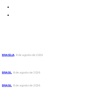
Quem Somos
Contatos
Últimas postagens
Confira a programação cultural e turística do DF para este
fim de semana
BRASÍLIA
8 de agosto de 2026
Em nova reviravolta, Cleitinho anuncia que disputará o
governo de Minas Gerais
BRASIL
8 de agosto de 2026
Seca no DF: hidratação é fundamental durante o período
BRASIL
8 de agosto de 2026
Popular