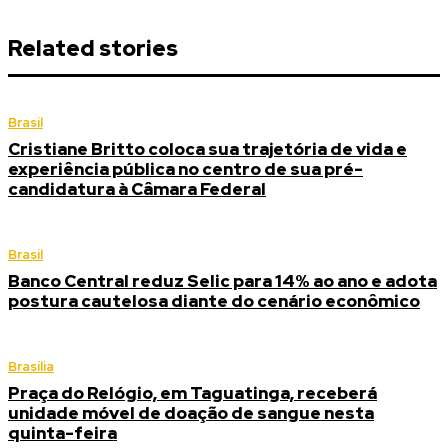
Related stories
Brasil
Cristiane Britto coloca sua trajetória de vida e
experiência pública no centro de sua pré-
candidatura à Câmara Federal
Brasil
Banco Central reduz Selic para 14% ao ano e adota
postura cautelosa diante do cenário econômico
Brasília
Praça do Relógio, em Taguatinga, receberá
unidade móvel de doação de sangue nesta
quinta-feira