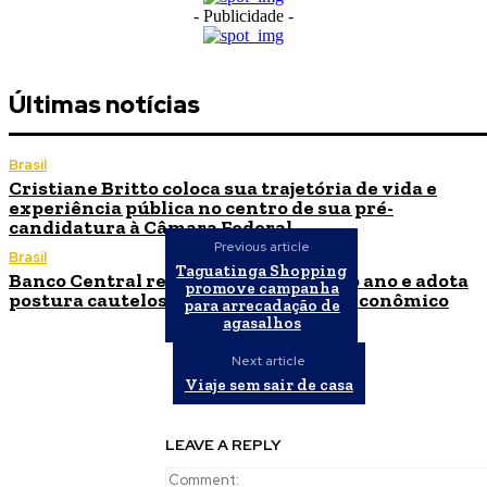
- Publicidade -
Últimas notícias
Brasil
Cristiane Britto coloca sua trajetória de vida e
experiência pública no centro de sua pré-
candidatura à Câmara Federal
Previous article
Brasil
Taguatinga Shopping
Banco Central reduz Selic para 14% ao ano e adota
promove campanha
postura cautelosa diante do cenário econômico
para arrecadação de
agasalhos
Next article
Viaje sem sair de casa
LEAVE A REPLY