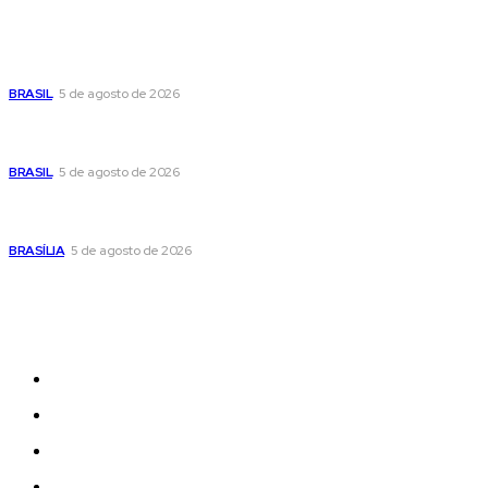
Cristiane Britto coloca sua trajetória de vida e experiência
pública no centro de sua pré-candidatura à Câmara Federal
BRASIL
5 de agosto de 2026
Banco Central reduz Selic para 14% ao ano e adota postura
cautelosa diante do cenário econômico
BRASIL
5 de agosto de 2026
Praça do Relógio, em Taguatinga, receberá unidade móvel
de doação de sangue nesta quinta-feira
BRASÍLIA
5 de agosto de 2026
Sitemap
News
Women
Celebrity