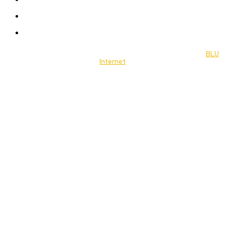
Travel
Food
Music
© 2022 Jornal Brasília Notícias Todos os direitos reservados- by
BLU
Internet