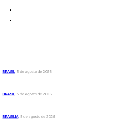
Quem Somos
Contatos
Últimas postagens
Cristiane Britto coloca sua trajetória de vida e experiência
pública no centro de sua pré-candidatura à Câmara Federal
BRASIL
5 de agosto de 2026
Banco Central reduz Selic para 14% ao ano e adota postura
cautelosa diante do cenário econômico
BRASIL
5 de agosto de 2026
Praça do Relógio, em Taguatinga, receberá unidade móvel
de doação de sangue nesta quinta-feira
BRASÍLIA
5 de agosto de 2026
Popular