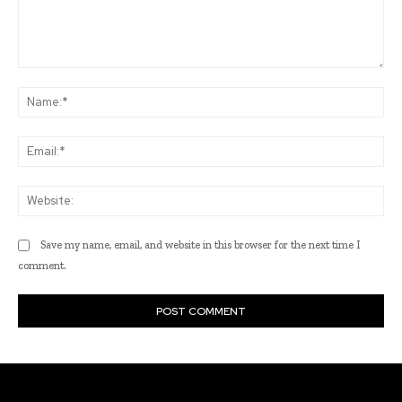
Comment:
Na
Ema
Web
Save my name, email, and website in this browser for the next time I
comment.